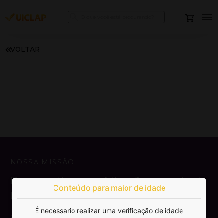
VOLTAR
NOSSA MISSÃO
Democratizar a publicação e venda de
Conteúdo para maior de idade
livros.
É necessario realizar uma verificação de idade
SAIBA MAIS