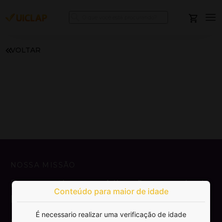
VOLTAR
NOSSA MISSÃO
Democratizar a publicação e venda de
Conteúdo para maior de idade
livros.
É necessario realizar uma verificação de idade
SAIBA MAIS