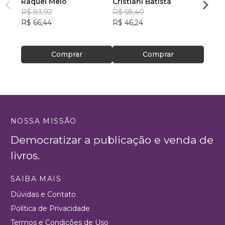
Raquel Melo
Cristiani Batista
Kamil
R$ 83,92
R$ 58,40
R$ 57
R$ 66,44
R$ 46,24
R$ 45
Comprar
Comprar
NOSSA MISSÃO
Democratizar a publicação e venda de
livros.
SAIBA MAIS
Dúvidas e Contato
Política de Privacidade
Termos e Condições de Uso