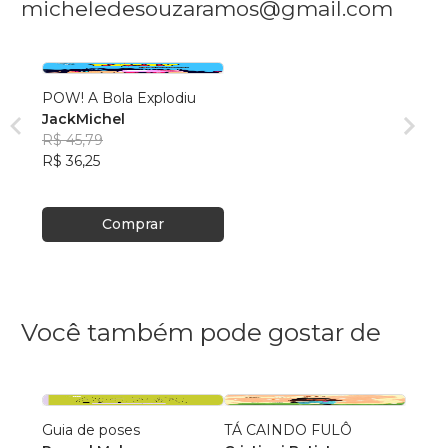
micheledesouzaramos@gmail.com
POW! A Bola Explodiu
JackMichel
R$ 45,79
R$ 36,25
Comprar
Você também pode gostar de
Guia de poses
TÁ CAINDO FULÔ
Sobre