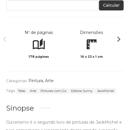
Calcular
Nº de páginas
Dimensões
178 páginas
16 x 23 x 1 cm
Col
Pintura
,
Arte
Categorias:
Tags:
Telas
Arte
Pinturas com Giz
Editora Sunny
JackMichel
Sinopse
Gizcerismo é o segundo livro de pinturas de JackMichel e