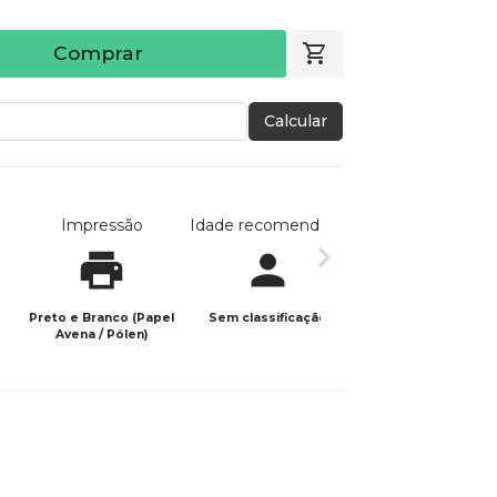
Comprar
Calcular
Impressão
Idade recomendada
Data de publicaç
Preto e Branco (Papel
Sem classificação
15/03/2024
Avena / Pólen)