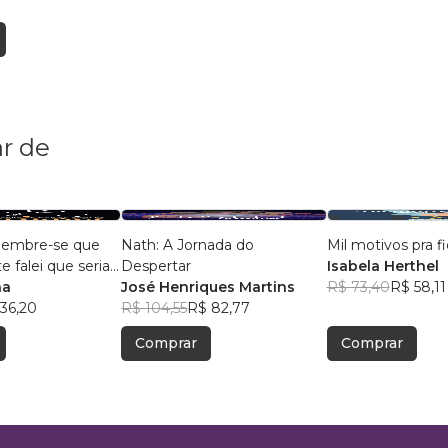
r de
, lembre-se que
Nath: A Jornada do
Mil motivos pra fi
 falei que seria
Despertar
Isabela Herthel
na
José Henriques Martins
R$ 73,40
R$ 58,11
36,20
R$ 104,55
R$ 82,77
Comprar
Comprar