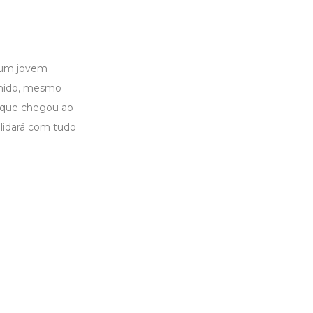
, um jovem
umido, mesmo
o que chegou ao
 lidará com tudo