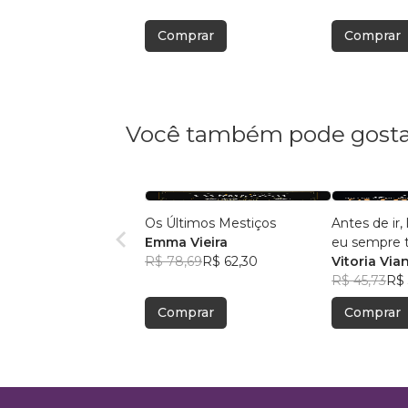
Comprar
Comprar
Você também pode gosta
Os Últimos Mestiços
Antes de ir
Emma Vieira
eu sempre te
R$ 78,69
R$ 62,30
amor
Vitoria Via
R$ 45,73
R$ 
Comprar
Comprar