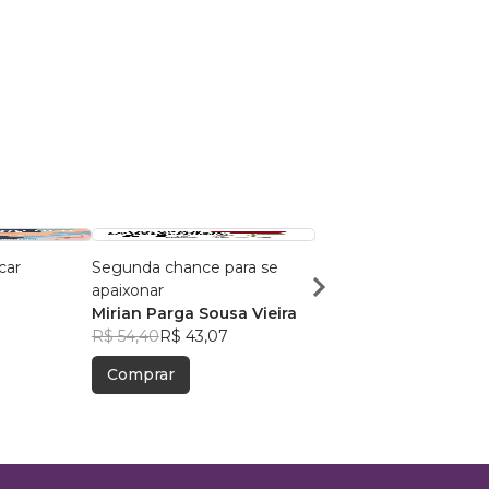
car
Segunda chance para se
Amortecidos
apaixonar
Giovanna P. Ribeiro
Mirian Parga Sousa Vieira
R$ 72,93
R$ 57,74
R$ 54,40
R$ 43,07
Comprar
Comprar