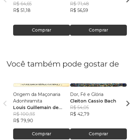
R$ 64,65
R$ 71,48
R$ 60
R$ 51,18
R$ 56,59
R$ 47
Comprar
Comprar
Você também pode gostar de
Origem da Maçonaria
Dor, Fé e Glória
Estou
Adonhiramita
Cleiton Cassio Bach
Muril
Louis Guillemain de
R$ 54,05
R$ 65
Saint-Victor
R$ 100,93
R$ 42,79
R$ 51
R$ 79,90
Comprar
Comprar