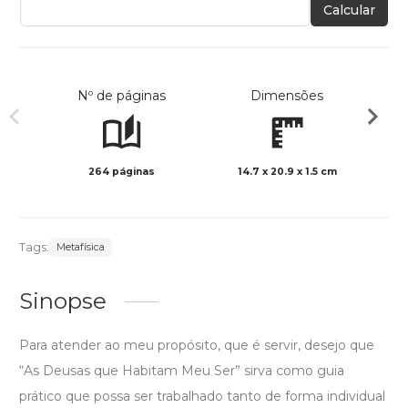
Calcular
Nº de páginas
Dimensões
264 páginas
14.7 x 20.9 x 1.5 cm
Preto 
Tags:
Metafísica
Sinopse
Para atender ao meu propósito, que é servir, desejo que
“As Deusas que Habitam Meu Ser” sirva como guia
prático que possa ser trabalhado tanto de forma individual