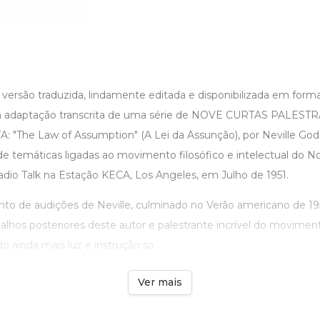
versão traduzida, lindamente editada e disponibilizada em form
daptação transcrita de uma série de NOVE CURTAS PALESTR
: "The Law of Assumption" (A Lei da Assunção), por Neville God
 de temáticas ligadas ao movimento filosófico e intelectual do
adio Talk na Estação KECA, Los Angeles, em Julho de 1951.
unto de audições de Neville, culminado no Verão americano de 19
alhos posteriores deste autor e palestrante incrível do movimento
 ainda mais luz e instrução so ...
Ver mais