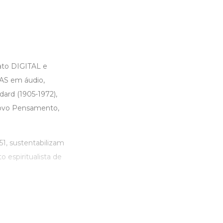
ato DIGITAL e
AS em áudio,
dard (1905-1972),
 Novo Pensamento,
51, sustentabilizam
 espiritualista de