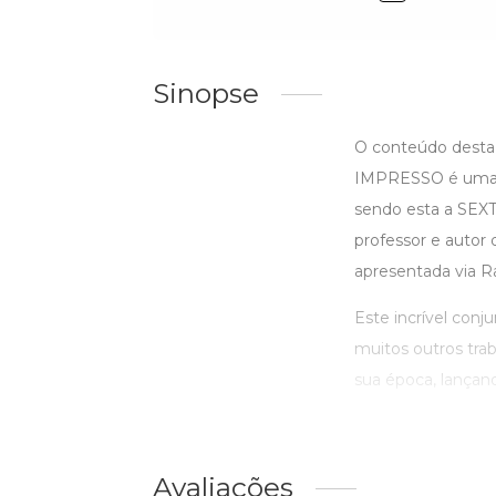
Sinopse
O conteúdo desta 
IMPRESSO é uma a
sendo esta a SEXTA
professor e autor
apresentada via R
Este incrível conj
muitos outros trab
sua época, lançando
Avaliações