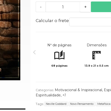
-
+
Calcular o frete
Nº de páginas
Dimensões
68 páginas
13.9 x 21 x 0.5 cm
Motivacional & Inspiracional
,
Espi
Categorias:
Espiritualidade
,
+1
Tags:
Neville Goddard
Novo Pensamento
Metafísica