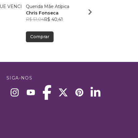
UE VENCI
Querida Mãe Atípica
A Vida de Juliana Huss
Chris Fonseca
Edson Huss
R$ 51,04
R$ 40,41
R$ 46,24
R$ 36,61
Comprar
Comprar
SIGA-NOS