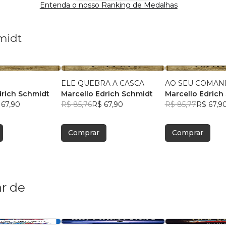
Entenda o nosso Ranking de Medalhas
midt
ELE QUEBRA A CASCA
AO SEU COMA
drich Schmidt
Marcello Edrich Schmidt
Marcello Edrich
 67,90
R$ 85,76
R$ 67,90
R$ 85,77
R$ 67,9
Comprar
Comprar
r de