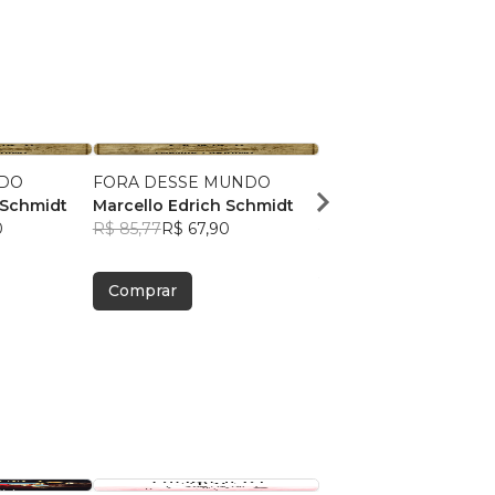
NDO
FORA DESSE MUNDO
RESSURREIÇÃO
 Schmidt
Marcello Edrich Schmidt
Marcello Edrich Shmi
0
R$ 85,77
R$ 67,90
R$ 98,39
R$ 77,90
Comprar
Comprar