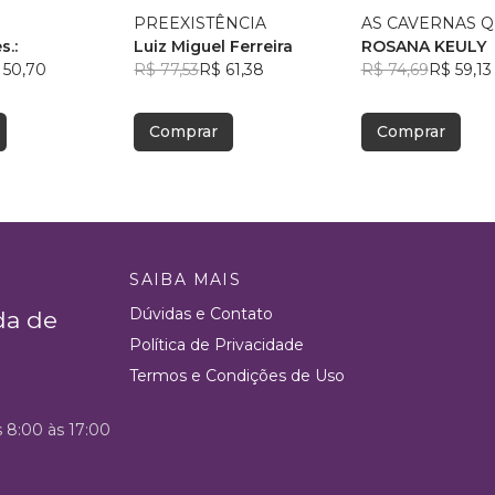
PREEXISTÊNCIA
AS CAVERNAS Q
s.:
Luiz Miguel Ferreira
ROSANA KEULY
 50,70
R$ 77,53
R$ 61,38
R$ 74,69
R$ 59,13
Comprar
Comprar
SAIBA MAIS
Dúvidas e Contato
da de
Política de Privacidade
Termos e Condições de Uso
s 8:00 às 17:00