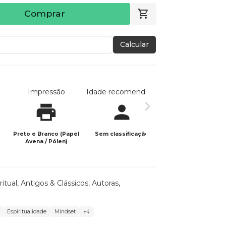
Comprar
Calcular
Impressão
Idade recomendada
Data de publicaç
Preto e Branco (Papel
Sem classificação
15/03/2024
Avena / Pólen)
ritual
,
Antigos & Clássicos
,
Autoras
,
Espiritualidade
Mindset
+4