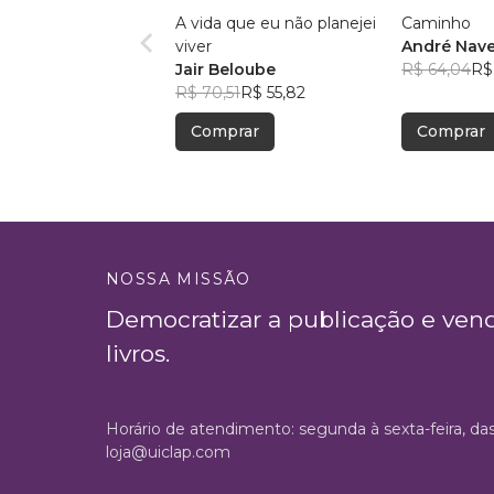
A vida que eu não planejei
Caminho
viver
André Nave
Jair Beloube
R$ 64,04
R$
R$ 70,51
R$ 55,82
Comprar
Comprar
NOSSA MISSÃO
Democratizar a publicação e ven
livros.
Horário de atendimento: segunda à sexta-feira, da
loja@uiclap.com