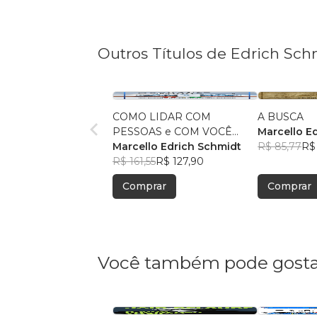
Outros Títulos de Edrich Sch
COMO LIDAR COM
A BUSCA
PESSOAS e COM VOCÊ
Marcello E
MESMO
Marcello Edrich Schmidt
R$ 85,77
R$
R$ 161,55
R$ 127,90
Comprar
Comprar
Você também pode gosta