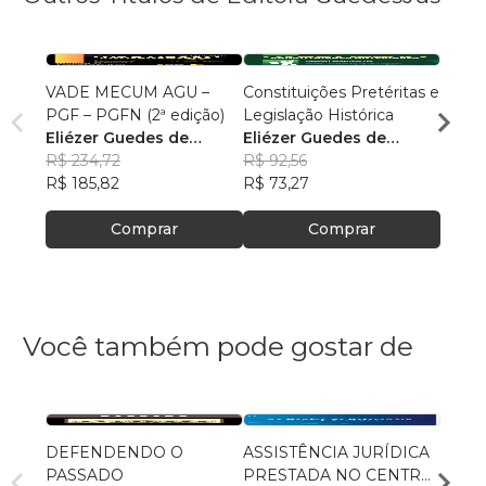
VADE MECUM AGU –
Constituições Pretéritas e
Temas
PGF – PGFN (2ª edição)
Legislação Histórica
Militar
Eliézer Guedes de
Eliézer Guedes de
Maur
Oliveira Junior
R$ 234,72
Oliveira Junior
R$ 92,56
R$ 85
R$ 185,82
R$ 73,27
R$ 67
Comprar
Comprar
Você também pode gostar de
DEFENDENDO O
ASSISTÊNCIA JURÍDICA
POLÍ
PASSADO
PRESTADA NO CENTRO
AS R