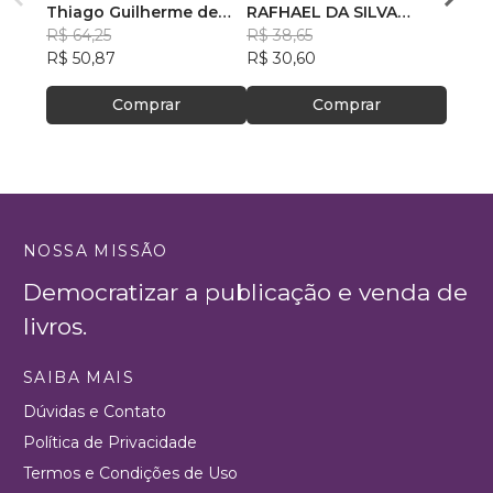
Thiago Guilherme de
DE REFERÊNCIA
RAFHAEL DA SILVA
RECE
GUST
Souza
R$ 64,25
ESPECIALIZADO DE
PETRÔNIO
R$ 38,65
R$ 78
R$ 50,87
ASSISTÊNCIA SOCIAL–
R$ 30,60
R$ 61
CREAS
Comprar
Comprar
NOSSA MISSÃO
Democratizar a publicação e venda de
livros.
SAIBA MAIS
Dúvidas e Contato
Política de Privacidade
Termos e Condições de Uso