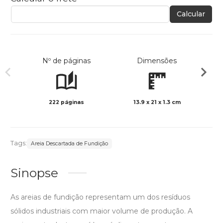
Calcular
Nº de páginas
Dimensões
222 páginas
13.9 x 21 x 1.3 cm
Preto 
Tags:
Areia Descartada de Fundição
Sinopse
As areias de fundição representam um dos resíduos
sólidos industriais com maior volume de produção. A