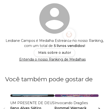
Leidiane Campos é Medalha Estreante no nosso Ranking,
com um total de
5 livros vendidos!
Mais sobre o autor
Entenda o nosso Ranking de Medalhas
Você também pode gostar de
UM PRESENTE DE DEUS
Invocando Dragões
PREC
Ileno Alves Sátiro
Rommel Werneck
Gerla