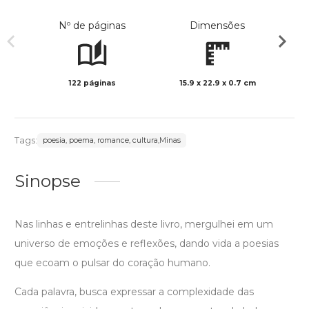
Nº de páginas
Dimensões
122 páginas
15.9 x 22.9 x 0.7 cm
Preto 
Tags:
poesia, poema, romance, cultura,Minas
Sinopse
Nas linhas e entrelinhas deste livro, mergulhei em um
universo de emoções e reflexões, dando vida a poesias
que ecoam o pulsar do coração humano.
Cada palavra, busca expressar a complexidade das