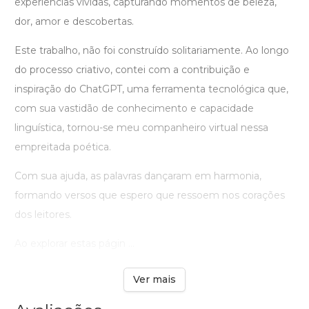
experiências vividas, capturando momentos de beleza,
dor, amor e descobertas.
Este trabalho, não foi construído solitariamente. Ao longo
do processo criativo, contei com a contribuição e
inspiração do ChatGPT, uma ferramenta tecnológica que,
com sua vastidão de conhecimento e capacidade
linguística, tornou-se meu companheiro virtual nessa
empreitada poética.
Com sua ajuda, as palavras dançaram em harmonia,
formando versos que espero que ressoem nos corações
dos leitores.
Ao explorar estas págin ...
Ver mais