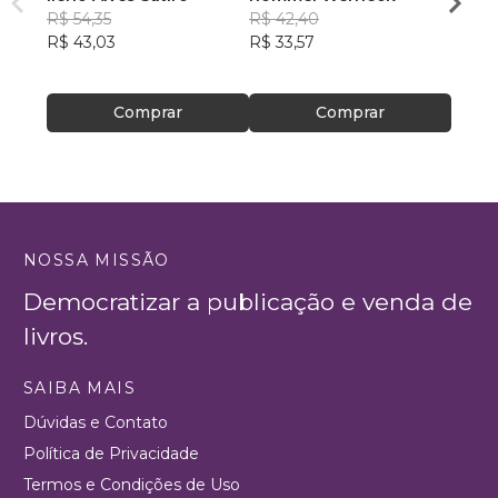
R$ 54,35
R$ 42,40
de S
R$ 50
R$ 43,03
R$ 33,57
R$ 39
Comprar
Comprar
NOSSA MISSÃO
Democratizar a publicação e venda de
livros.
SAIBA MAIS
Dúvidas e Contato
Política de Privacidade
Termos e Condições de Uso