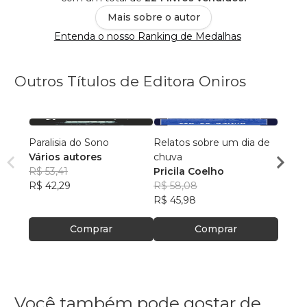
Mais sobre o autor
Entenda o nosso Ranking de Medalhas
Outros Títulos de Editora Oniros
Paralisia do Sono
Relatos sobre um dia de
Bom d
Vários autores
chuva
Prici
R$ 53,41
Pricila Coelho
R$ 50
R$ 42,29
R$ 58,08
R$ 40
R$ 45,98
Comprar
Comprar
Você também pode gostar de