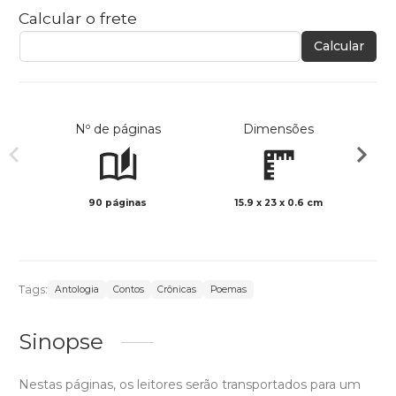
Calcular o frete
Calcular
Nº de páginas
Dimensões
90 páginas
15.9 x 23 x 0.6 cm
Preto 
Tags:
Antologia
Contos
Crônicas
Poemas
Sinopse
Nestas páginas, os leitores serão transportados para um