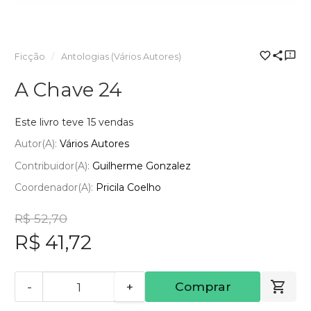
Ficção
Antologias (Vários Autores)
A Chave 24
Este livro teve 15 vendas
Autor(a):
Vários Autores
Contribuidor(a):
Guilherme Gonzalez
Coordenador(a):
Pricila Coelho
R$ 52,70
R$ 41,72
-
+
Comprar