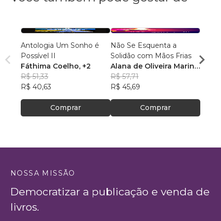
Antologia Um Sonho é
Não Se Esquenta a
Conta
Possível II
Solidão com Mãos Frias
Alexa
Fáthima Coelho
, +2
Alana de Oliveira Marin
,
R$ 43
R$ 51,33
+2
R$ 57,71
R$ 34
R$ 40,63
R$ 45,69
Comprar
Comprar
NOSSA MISSÃO
Democratizar a publicação e venda de
livros.