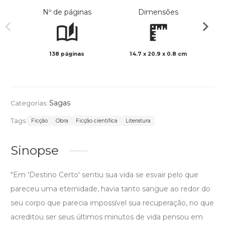
Nº de páginas
Dimensões
138 páginas
14.7 x 20.9 x 0.8 cm
Preto 
Sagas
Categorias:
Tags:
Ficção
Obra
Ficção científica
Literatura
Sinopse
"Em 'Destino Certo' sentiu sua vida se esvair pelo que
pareceu uma eternidade, havia tanto sangue ao redor do
seu corpo que parecia impossível sua recuperação, no que
acreditou ser seus últimos minutos de vida pensou em