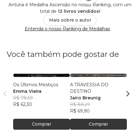
Antúria é Medalha Ascensão no nosso Ranking, com um
total de
12 livros vendidos!
Mais sobre o autor
Entenda o nosso Ranking de Medalhas
Você também pode gostar de
Os Últimos Mestiços
A TRAVESSIA DO
Amazô
Emma Vieira
DESTINO
Emer
R$ 78,69
Jairo Breunig
Silva
R$ 12
R$ 62,30
R$ 88,29
R$ 99
R$ 69,90
Comprar
Comprar