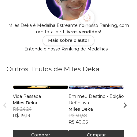
Miles Deka é Medalha Estreante no nosso Ranking, com
um total de
1 livros vendidos!
Mais sobre o autor
Entenda o nosso Ranking de Medalhas
Outros Títulos de Miles Deka
Vida Passada
Em meu Destino - Edição
Em me
Miles Deka
Definitiva
Edição
R$ 24,24
Miles Deka
Miles
R$ 19,19
R$ 50,58
R$ 61
R$ 40,05
R$ 48
Comprar
Comprar