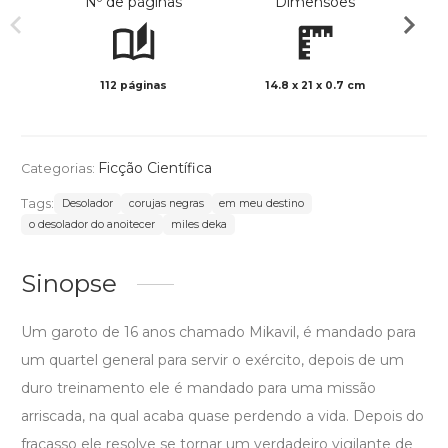
Nº de páginas
Dimensões
112 páginas
14.8 x 21 x 0.7 cm
Preto 
Ficção Científica
Categorias:
Tags:
Desolador
corujas negras
em meu destino
o desolador do anoitecer
miles deka
Sinopse
Um garoto de 16 anos chamado Mikavil, é mandado para
um quartel general para servir o exército, depois de um
duro treinamento ele é mandado para uma missão
arriscada, na qual acaba quase perdendo a vida. Depois do
fracasso ele resolve se tornar um verdadeiro vigilante de