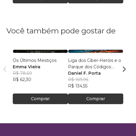
Você também pode gostar de
Os Últimos Mestiços
Liga dos Ciber-Heróis e o
Agulh
Emma Vieira
Parque dos Códigos:
Escri
R$ 78,69
Rumo ao Desconhecido
Daniel F. Porta
R$ 79
R$ 62,30
R$ 169,96
R$ 63
R$ 134,55
Comprar
Comprar