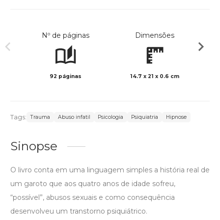
Nº de páginas
Dimensões
92 páginas
14.7 x 21 x 0.6 cm
Preto 
Tags:
Trauma
Abuso infatil
Psicologia
Psiquiatria
Hipnose
Sinopse
O livro conta em uma linguagem simples a história real de
um garoto que aos quatro anos de idade sofreu,
“possível”, abusos sexuais e como consequência
desenvolveu um transtorno psiquiátrico.