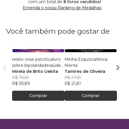
com um total de
8 livros vendidos!
Entenda o nosso Ranking de Medalhas
Você também pode gostar de
relato crise psicóticalivro
Minha Esquizoafetiva
O Pod
sobre bipolaridadesaúde
Mente
Culti
mental livroespiritualidade
Mirela de Brito Uekita
Tamires de Oliveira
Rodri
e bipolaridadelivro
R$ 75,65
R$ 27,55
Olivei
R$ 42
intensidade
R$ 59,89
R$ 21,81
R$ 33
emocionalsuperação crise
psíquicaromance saúde
Comprar
Comprar
mental