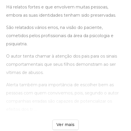
Há relatos fortes e que envolvem muitas pessoas,
embora as suas identidades tenham sido preservadas.
São relatados vários erros, na visão do paciente,
cometidos pelos profissionais da área da psicologia e
psiquiatria.
O autor tenta chamar à atenção dos pais para os sinais
comportamentais que seus filhos demonstram ao ser
vítimas de abusos.
Alerta também para importância de escolher bem as
pessoas com quem convivemos, pois, segundo o autor
companhias erradas são capazes de potencializar os
efeitos dos tr ...
Ver mais