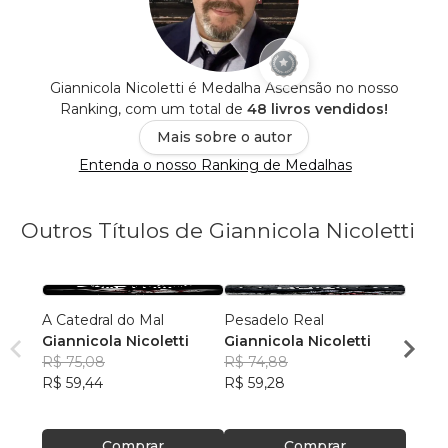
Giannicola Nicoletti é Medalha Ascensão no nosso
Ranking, com um total de
48 livros vendidos!
Mais sobre o autor
Entenda o nosso Ranking de Medalhas
Outros Títulos de Giannicola Nicoletti
A Catedral do Mal
Pesadelo Real
Uma 
Giannicola Nicoletti
Giannicola Nicoletti
Giann
R$ 75,08
R$ 74,88
R$ 75
R$ 59,44
R$ 59,28
R$ 59
Comprar
Comprar