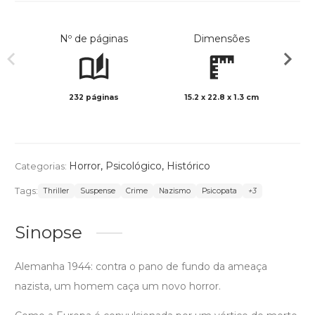
Nº de páginas
Dimensões
232 páginas
15.2 x 22.8 x 1.3 cm
Preto 
Horror
,
Psicológico
,
Histórico
Categorias:
Tags:
Thriller
Suspense
Crime
Nazismo
Psicopata
+3
Sinopse
Alemanha 1944: contra o pano de fundo da ameaça
nazista, um homem caça um novo horror.