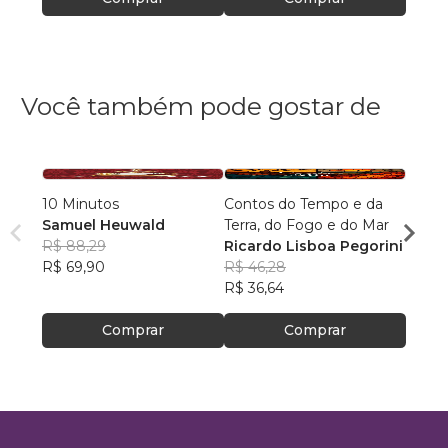
Você também pode gostar de
10 Minutos
Contos do Tempo e da
Arqui
Samuel Heuwald
Terra, do Fogo e do Mar
Desc
R$ 88,29
Ricardo Lisboa Pegorini
Rodri
R$ 69,90
R$ 46,28
R$ 64
R$ 36,64
R$ 51
Comprar
Comprar