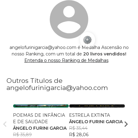
angelofurinigarcia@yahoo.com é Medalha Ascensão no
nosso Ranking, com um total de
20 livros vendidos!
Entenda o nosso Ranking de Medalhas
Outros Títulos de
angelofurinigarcia@yahoo.com
POEMAS DE INFÂNCIA
ESTRELA EXTINTA
BOM 
E DE SAUDADE
ÂNGELO FURINI GARCIA
ÂNGE
ÂNGELO FURINI GARCIA
R$ 35,44
R$ 49
R$ 35,89
R$ 28,06
R$ 39