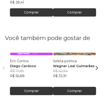
R$ 28,41
Comprar
Comprar
Você também pode gostar de
Em Contos
Seleta poética
O que
Diego Cardoso
Wagner Leal Guimarães
enten
R$ 71,85
R$ 42,84
ainda 
Carla
R$ 56,88
R$ 33,91
R$ 57
R$ 45
Comprar
Comprar