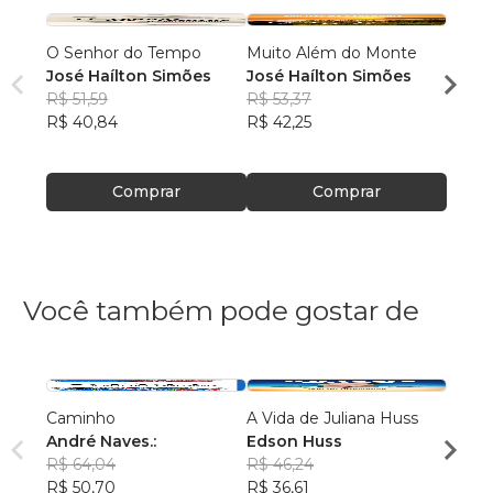
O Senhor do Tempo
Muito Além do Monte
Far B
José Haílton Simões
José Haílton Simões
José 
R$ 51,59
R$ 53,37
R$ 52
R$ 40,84
R$ 42,25
R$ 41
Comprar
Comprar
Você também pode gostar de
Caminho
A Vida de Juliana Huss
O OU
André Naves.:
Edson Huss
FÁBI
R$ 64,04
R$ 46,24
R$ 79
R$ 50,70
R$ 36,61
R$ 62