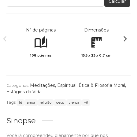
Calcular
Nº de páginas
Dimensões
108 páginas
15.5 x 23 x 0.7 cm
Preto 
Meditações
,
Espiritual
,
Ética & Filosofia Moral
,
Categorias:
Estágios da Vida
Tags:
fé
amor
religião
deus
crença
+6
Sinopse
Você já compreendeu plenamente por que nos