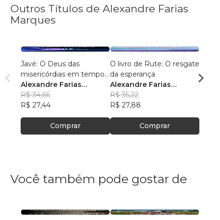
Outros Títulos de Alexandre Farias
Marques
Javé: O Deus das
O livro de Rute: O resgate
AMÓS:
misericórdias em tempos
da esperança
Alexa
de crises
Alexandre Farias
Alexandre Farias
Marq
R$ 34
Marques
R$ 34,66
Marques
R$ 35,22
R$ 27
R$ 27,44
R$ 27,88
Comprar
Comprar
Você também pode gostar de