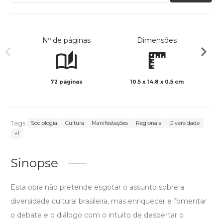
Nº de páginas
Dimensões
72 páginas
10.5 x 14.8 x 0.5 cm
Preto 
Tags:
Sociologia
Cultura
Manifestações
Regionais
Diversidade
+1
Sinopse
Esta obra não pretende esgotar o assunto sobre a
diversidade cultural brasileira, mas enriquecer e fomentar
o debate e o diálogo com o intuito de despertar o