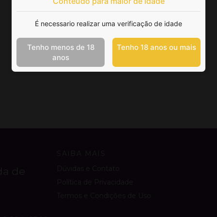
Conteúdo para maior de idade
É necessario realizar uma verificação de idade
Tenho menos de 18
Tenho 18 anos ou mais
anos
SAIBA MAIS
Dúvidas e Contato
da de
Política de Privacidade
Termos e Condições de Uso