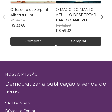
O Tesouro da Serpente
O MAGO DO MANTO
Crônic
Alberto Pilati
AZUL - O DESPERTAR
Carol
R$ 42,54
CARLO GAMEIRO
R$ 78
R$ 33,68
R$ 62,30
R$ 62
R$ 49,32
Comprar
Comprar
NOSSA MISSÃO
Democratizar a publicação e venda de
livros.
SAIBA MAIS
Dúvidas e Contato