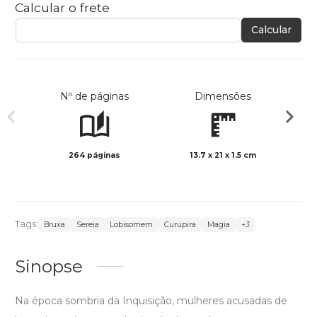
Calcular o frete
Calcular
Nº de páginas
Dimensões
264 páginas
13.7 x 21 x 1.5 cm
Preto 
Tags:
Bruxa
Sereia
Lobisomem
Curupira
Magia
+3
Sinopse
Na época sombria da Inquisição, mulheres acusadas de