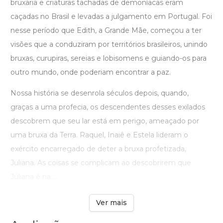
bruxaria e criaturas tachadas de demoníacas eram
caçadas no Brasil e levadas a julgamento em Portugal. Foi
nesse período que Edith, a Grande Mãe, começou a ter
visões que a conduziram por territórios brasileiros, unindo
bruxas, curupiras, sereias e lobisomens e guiando-os para
outro mundo, onde poderiam encontrar a paz.
Nossa história se desenrola séculos depois, quando,
graças a uma profecia, os descendentes desses exilados
descobrem que seu lar está em perigo, ameaçado por
uma bruxa da Terra. Raquel, Inaiê e Estela lideram o
exército encarregado de deter a bruxa profetizada,
Juliana. As coisas se complicam ao descobrirem que
Juliana é na ...
Ver mais