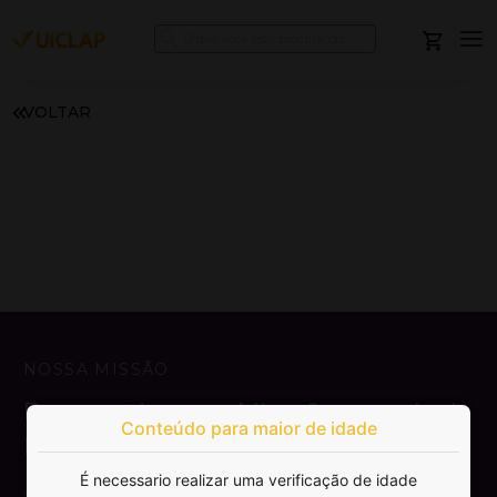
VOLTAR
NOSSA MISSÃO
Democratizar a publicação e venda de
Conteúdo para maior de idade
livros.
É necessario realizar uma verificação de idade
SAIBA MAIS