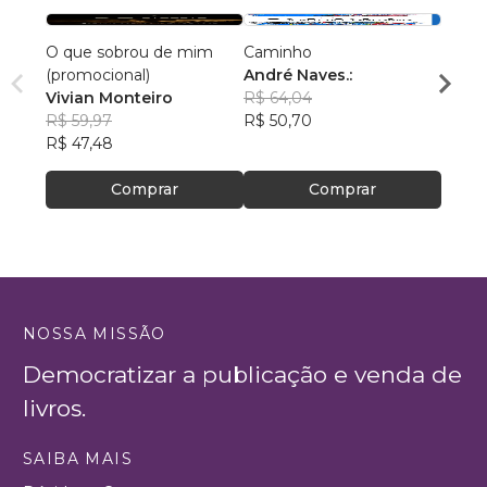
O que sobrou de mim
Caminho
A Vid
(promocional)
André Naves.:
Edso
Vivian Monteiro
R$ 64,04
R$ 46
R$ 59,97
R$ 50,70
R$ 36
R$ 47,48
Comprar
Comprar
NOSSA MISSÃO
Democratizar a publicação e venda de
livros.
SAIBA MAIS