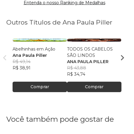
Entenda o nosso Ranking de Medalhas
Outros Títulos de Ana Paula Piller
Abelhinhas em Ação
TODOS OS CABELOS
UM N
Ana Paula Piller
SÃO LINDOS
ESCO
R$ 49,14
ANA PAULA PILLER
ANA 
R$ 38,91
R$ 43,88
R$ 37
R$ 34,74
R$ 29
Comprar
Comprar
Você também pode gostar de