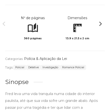
Nº de páginas
Dimensões
360 páginas
13.9 x 21.5 x 2 cm
Preto 
Polícia & Aplicação da Lei
Categorias:
Tags:
Policial
Detetive
Investigação
Romance Policial
Sinopse
Fred leva uma vida tranquila numa cidade do interior
paulista, até que sua vida sofre um grande abalo. Após
passar por uma tragédia e ter que lidar com a