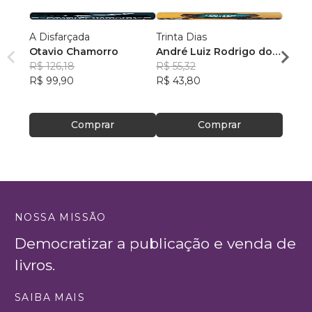
A Disfarçada
Trinta Dias
Nath:
Otavio Chamorro
André Luiz Rodrigo do
Despe
R$ 126,18
Prado Norcia
R$ 55,32
José 
R$ 99,90
R$ 43,80
R$ 10
R$ 82
Comprar
Comprar
NOSSA MISSÃO
Democratizar a publicação e venda de
livros.
SAIBA MAIS