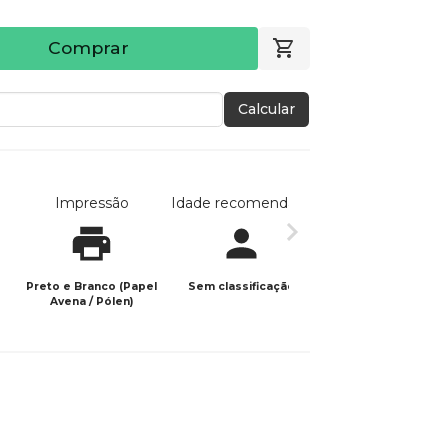
Comprar
Calcular
Impressão
Idade recomendada
Data de publicaç
Preto e Branco (Papel
Sem classificação
28/02/2024
Avena / Pólen)