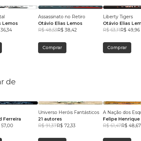
tal
Assassinato no Retiro
Liberty Tigers
as Lemos
Otávio Elias Lemos
Otávio Elias Le
 36,34
R$ 48,53
R$ 38,42
R$ 63,11
R$ 49,96
Comprar
Comprar
r de
Universo Heróis Fantásticos
A Nação dos Esq
 Ferreira
21 autores
Felipe Henrique
 57,00
R$ 91,37
R$ 72,33
R$ 61,47
R$ 48,67