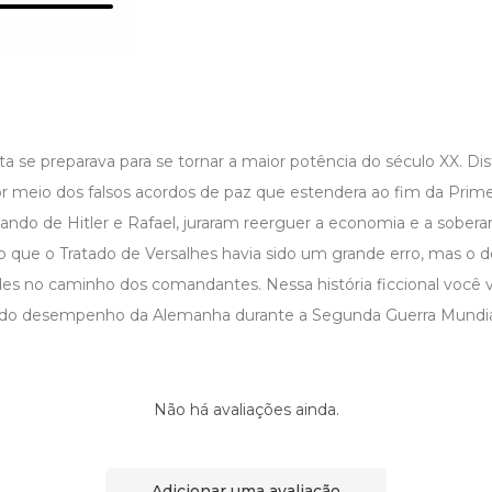
 se preparava para se tornar a maior potência do século XX. Dis
or meio dos falsos acordos de paz que estendera ao fim da Prime
ndo de Hitler e Rafael, juraram reerguer a economia e a sobera
que o Tratado de Versalhes havia sido um grande erro, mas o d
es no caminho dos comandantes. Nessa história ficcional você 
a do desempenho da Alemanha durante a Segunda Guerra Mundia
Não há avaliações ainda.
Adicionar uma avaliação