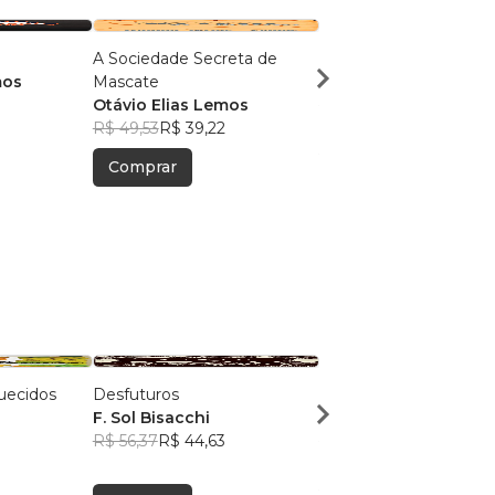
A Sociedade Secreta de
Morte no Alasca
mos
Mascate
Otávio Elias Lemos
Otávio Elias Lemos
R$ 49,93
R$ 39,53
R$ 49,53
R$ 39,22
Comprar
Comprar
uecidos
Desfuturos
A Chuva do Século
F. Sol Bisacchi
Bruno Dias Gonçalve
R$ 56,37
R$ 44,63
R$ 58,27
R$ 46,13