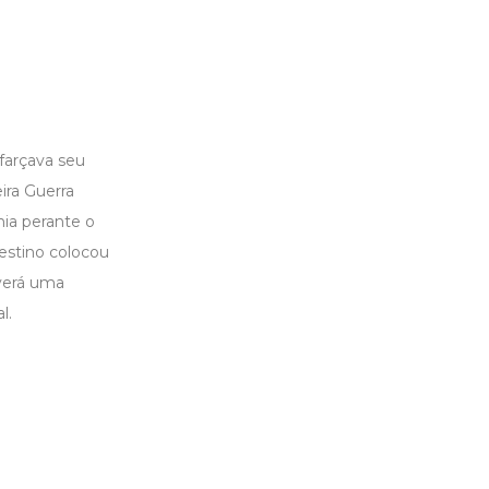
farçava seu
ira Guerra
nia perante o
estino colocou
verá uma
l.