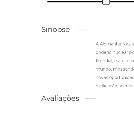
Sinopse
A Alemanha Nazista
poderio nuclear p
Mundial, e ao coma
mundo, mostrando 
novas oportunidad
explicação acerc
Avaliações