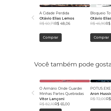
A Cidade Perdida
Bloqueio To
Otávio Elias Lemos
Otávio Eli
R$ 60,71
R$ 48,06
R$ 45,90
R$
Comprar
Comprar
Você também pode gosta
O Armário Onde Guardei
POTUS.EXE
Minhas Partes Quebradas
Aron Hussid
Vitor Lançoni
R$ 72,00
R$
R$ 82,10
R$ 65,00