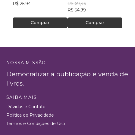
R$ 25,94
R$ 69,46
R$ 52
R$ 54,99
R$ 41
Comprar
Comprar
NOSSA MISSÃO
Democratizar a publicação e venda de
livros.
SAIBA MAIS
Dúvidas e Contato
Política de Privacidade
Termos e Condições de Uso