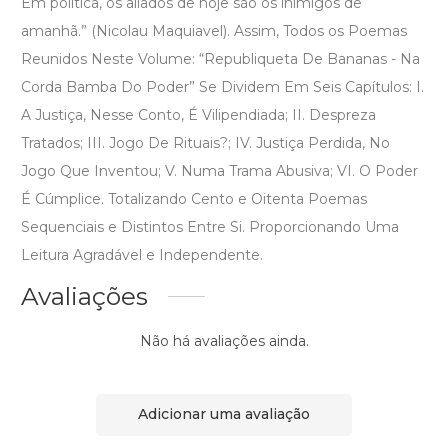
Em política, os aliados de hoje são os inimigos de
amanhã.” (Nicolau Maquiavel). Assim, Todos os Poemas
Reunidos Neste Volume: “Republiqueta De Bananas - Na
Corda Bamba Do Poder” Se Dividem Em Seis Capítulos: I.
A Justiça, Nesse Conto, É Vilipendiada; II. Despreza
Tratados; III. Jogo De Rituais?; IV. Justiça Perdida, No
Jogo Que Inventou; V. Numa Trama Abusiva; VI. O Poder
É Cúmplice. Totalizando Cento e Oitenta Poemas
Sequenciais e Distintos Entre Si. Proporcionando Uma
Leitura Agradável e Independente.
Avaliações
Não há avaliações ainda.
Adicionar uma avaliação