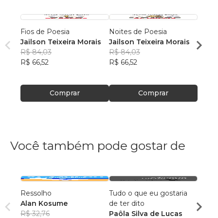
Fios de Poesia
Noites de Poesia
Em Ve
Jailson Teixeira Morais
Jailson Teixeira Morais
Jails
R$ 84,03
R$ 84,03
R$ 84
R$ 66,52
R$ 66,52
R$ 66
Comprar
Comprar
Você também pode gostar de
Ressolho
Tudo o que eu gostaria
Agind
Alan Kosume
de ter dito
não c
R$ 32,76
Paôla Silva de Lucas
Carla