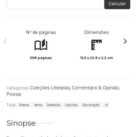
Calcular
Nº de páginas
Dimensões
398 páginas
15.5 x 22.9 x 2.2 cm
Preto 
Coleções Literárias
,
Comentário & Opinião
,
Categorias:
Poesia
Tags:
Poesia
Verso
Reflexão
Opinião
Declaração
+6
Sinopse