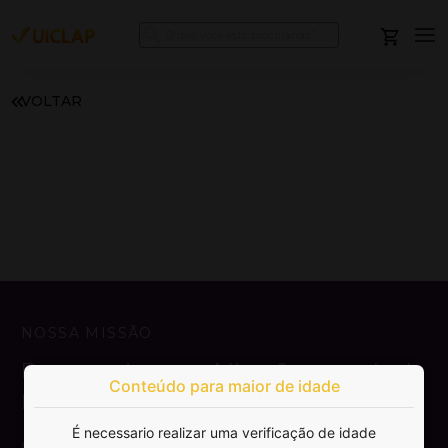
VOLTAR
NOSSA MISSÃO
Democratizar a publicação e venda de
Conteúdo para maior de idade
livros.
É necessario realizar uma verificação de idade
SAIBA MAIS