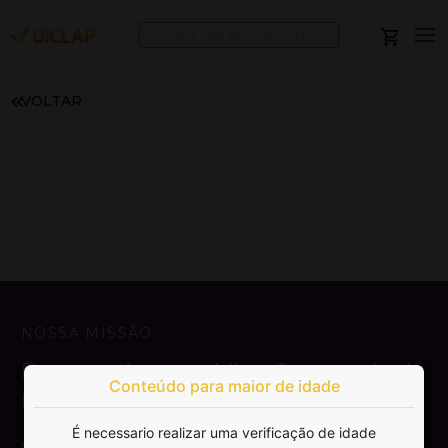
VOLTAR
NOSSA MISSÃO
Democratizar a publicação e venda de
Conteúdo para maior de idade
livros.
É necessario realizar uma verificação de idade
SAIBA MAIS