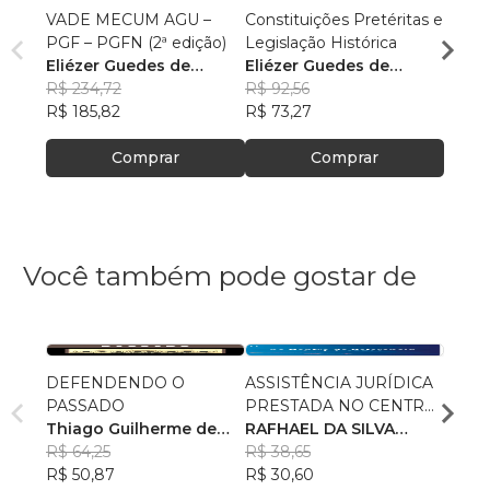
VADE MECUM AGU –
Constituições Pretéritas e
Temas
PGF – PGFN (2ª edição)
Legislação Histórica
Militar
Eliézer Guedes de
Eliézer Guedes de
Maur
Oliveira Junior
R$ 234,72
Oliveira Junior
R$ 92,56
R$ 85
R$ 185,82
R$ 73,27
R$ 67
Comprar
Comprar
Você também pode gostar de
DEFENDENDO O
ASSISTÊNCIA JURÍDICA
POLÍ
PASSADO
PRESTADA NO CENTRO
AS R
Thiago Guilherme de
DE REFERÊNCIA
RAFHAEL DA SILVA
RECE
GUST
Souza
R$ 64,25
ESPECIALIZADO DE
PETRÔNIO
R$ 38,65
R$ 78
R$ 50,87
ASSISTÊNCIA SOCIAL–
R$ 30,60
R$ 61