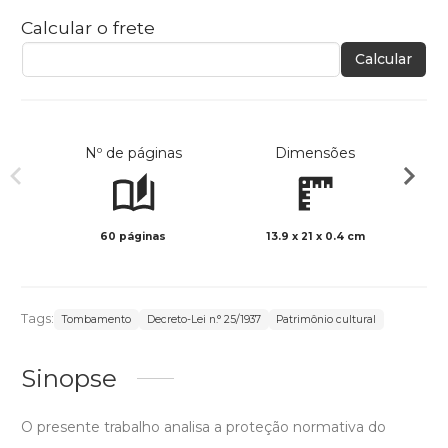
Calcular o frete
Calcular
Nº de páginas
Dimensões
60 páginas
13.9 x 21 x 0.4 cm
Preto 
Tags:
Tombamento
Decreto-Lei n.° 25/1937
Patrimônio cultural
Sinopse
O presente trabalho analisa a proteção normativa do