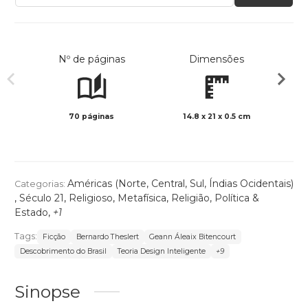
Nº de páginas
Dimensões
70 páginas
14.8 x 21 x 0.5 cm
Preto 
Américas (Norte, Central, Sul, Índias Ocidentais)
Categorias:
,
Século 21
,
Religioso
,
Metafísica
,
Religião, Política &
Estado
,
+1
Tags:
Ficção
Bernardo Theslert
Geann Áleaix Bitencourt
Descobrimento do Brasil
Teoria Design Inteligente
+9
Sinopse