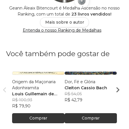
Geann Áleaix Bitencourt é Medalha Ascensão no nosso
Ranking, com um total de
23 livros vendidos!
Mais sobre o autor
Entenda o nosso Ranking de Medalhas
Você também pode gostar de
Origem da Maçonaria
Dor, Fé e Glória
Bruma
Adonhiramita
Cleiton Cassio Bach
Bianc
Louis Guillemain de
R$ 54,05
R$ 83
Saint-Victor
R$ 100,93
R$ 42,79
R$ 66
R$ 79,90
Comprar
Comprar