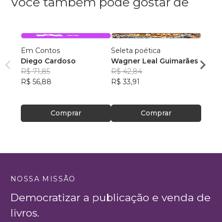
Você também pode gostar de
Em Contos
Seleta poética
O que
Diego Cardoso
Wagner Leal Guimarães
enten
R$ 71,85
R$ 42,84
ainda 
Carla
R$ 56,88
R$ 33,91
R$ 57
R$ 45
Comprar
Comprar
NOSSA MISSÃO
Democratizar a publicação e venda de
livros.