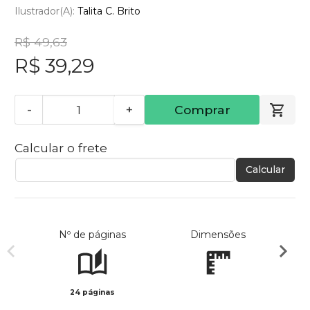
Ilustrador(a):
Talita C. Brito
R$ 49,63
R$ 39,29
-
+
Comprar
Calcular o frete
Calcular
Nº de páginas
Dimensões
24 páginas
Col