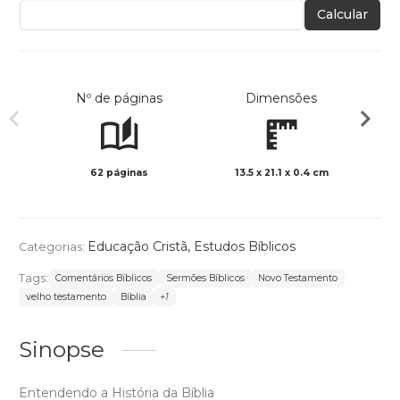
Calcular
Nº de páginas
Dimensões
62 páginas
13.5 x 21.1 x 0.4 cm
Preto 
Educação Cristã
,
Estudos Bíblicos
Categorias:
Tags:
Comentários Bíblicos
Sermões Bíblicos
Novo Testamento
velho testamento
Bíblia
+1
Sinopse
Entendendo a História da Bíblia