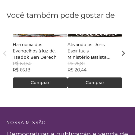
Você também pode gostar de
Harmonia dos
Ativando os Dons
PREE
Evangelhos à luz de
Espirituais
Luiz 
manuscritos aramaicos e
Tsadok Ben Derech
Ministério Batista
R$ 77
da cultura judaica
R$ 83,60
Ebenézer
R$ 25,81
R$ 61
R$ 66,18
R$ 20,44
Comprar
Comprar
NOSSA MISSÃO
Democratizar a publicação e venda de