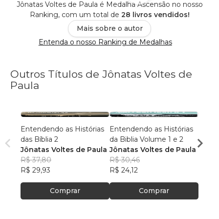
Jônatas Voltes de Paula é Medalha Ascensão no nosso
Ranking, com um total de
28 livros vendidos!
Mais sobre o autor
Entenda o nosso Ranking de Medalhas
Outros Títulos de Jônatas Voltes de
Paula
Entendendo as Histórias
Entendendo as Histórias
Viven
das Bíblia 2
da Biblia Volume 1 e 2
Jônat
Jônatas Voltes de Paula
Jônatas Voltes de Paula
R$ 27
R$ 37,80
R$ 30,46
R$ 21
R$ 29,93
R$ 24,12
Comprar
Comprar