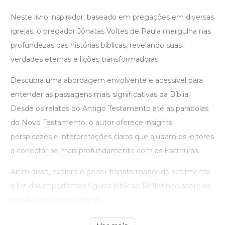
Neste livro inspirador, baseado em pregações em diversas
igrejas, o pregador Jônatas Voltes de Paula mergulha nas
profundezas das histórias bíblicas, revelando suas
verdades eternas e lições transformadoras.
Descubra uma abordagem envolvente e acessível para
entender as passagens mais significativas da Bíblia.
Desde os relatos do Antigo Testamento até as parábolas
do Novo Testamento, o autor oferece insights
perspicazes e interpretações claras que ajudam os leitores
a conectar-se mais profundamente com as Escrituras.
Além disso, explore o poder transformador do sofrimento
à luz das importantes figuras bíblicas. Refletindo sobre as
tribulações enfrentadas p ...