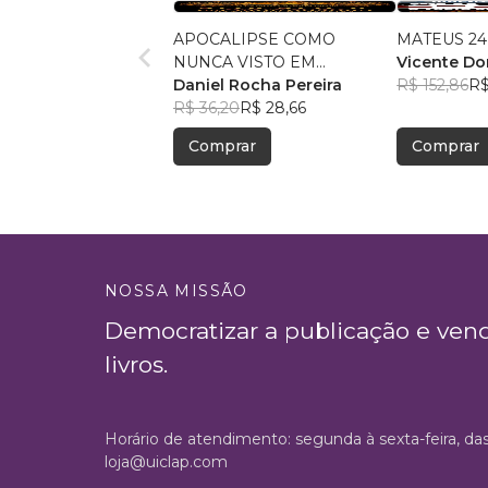
APOCALIPSE COMO
MATEUS 24
NUNCA VISTO EM
Vicente D
CRONOLOGIA
Daniel Rocha Pereira
R$ 152,86
R$
R$ 36,20
R$ 28,66
Comprar
Comprar
NOSSA MISSÃO
Democratizar a publicação e ven
livros.
Horário de atendimento: segunda à sexta-feira, da
loja@uiclap.com