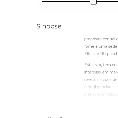
Sinopse
propósito central
fome e uma sede p
Eficaz e Útil para 
Este livro, tem c
interesse em mergu
revelará a você de
é negligenciada, e
prático e simples 