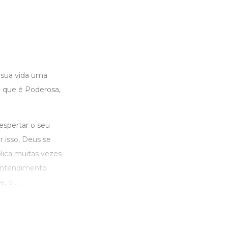
 sua vida uma
a que é Poderosa,
espertar o seu
r isso, Deus se
lica muitas vezes
m entendimento
 d ...