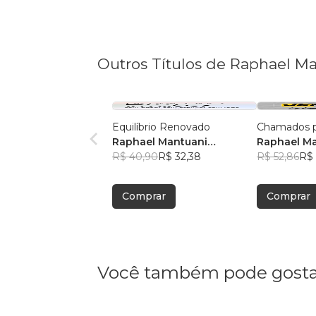
Outros Títulos de Raphael M
Equilíbrio Renovado
Chamados par
Raphael Mantuani
Raphael M
Guimarães
R$ 40,90
R$ 32,38
R$ 52,86
R$ 
Comprar
Comprar
Você também pode gosta