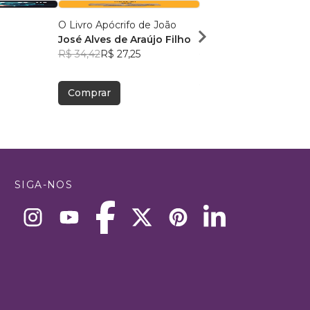
O Livro Apócrifo de João
Ainda Há Lugar na Me
José Alves de Araújo Filho
Jhou Holub
R$ 34,42
R$ 27,25
R$ 57,19
R$ 45,28
Comprar
Comprar
SIGA-NOS