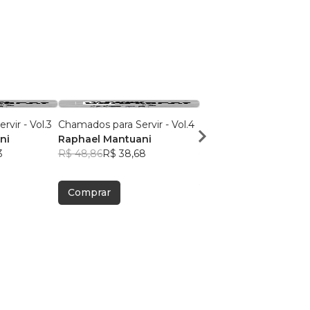
vir - Vol.3
Chamados para Servir - Vol.4
Chamados para Servir -
ni
Raphael Mantuani
Raphael Mantuani
3
R$ 48,86
R$ 38,68
R$ 50,86
R$ 40,26
Comprar
Comprar