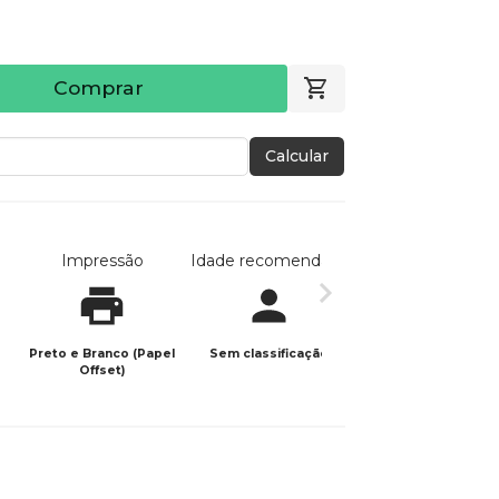
Comprar
Calcular
Impressão
Idade recomendada
Data de publicaç
Preto e Branco (Papel
Sem classificação
19/02/2024
Offset)