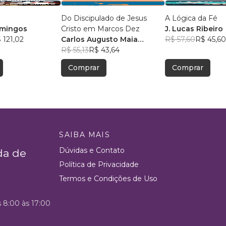
Do Discipulado de Jesus
A Lógica da Fé
omingos
Cristo em Marcos Dez
J. Lucas Ribeiro
 121,02
Carlos Augusto Maia
R$ 57,60
R$ 45,60
Ferreira
R$ 55,13
R$ 43,64
Comprar
Comprar
SAIBA MAIS
Dúvidas e Contato
da de
Política de Privacidade
Termos e Condições de Uso
s 8:00 às 17:00