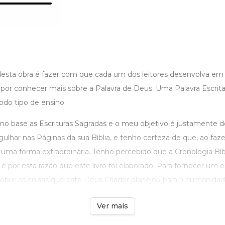
 desta obra é fazer com que cada um dos leitores desenvolva em
or conhecer mais sobre a Palavra de Deus. Uma Palavra Escrit
todo tipo de ensino.
omo base as Escrituras Sagradas e o meu objetivo é justamente d
lhar nas Páginas da sua Bíblia, e tenho certeza de que, ao faze
 uma forma extraordinária. Tenho percebido que a Cronologia Bíb
 é por esta razão que este livro foi elaborado. Para fornecer u
sobre as coisas que este Deus Criador planejou para a humanidade,
Ver mais