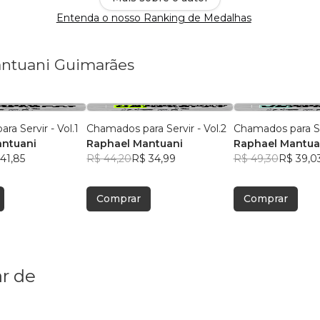
Entenda o nosso Ranking de Medalhas
antuani Guimarães
a Servir - Vol.1
Chamados para Servir - Vol.2
Chamados para Ser
antuani
Raphael Mantuani
Raphael Mantua
41,85
R$ 44,20
R$ 34,99
R$ 49,30
R$ 39,0
Comprar
Comprar
r de