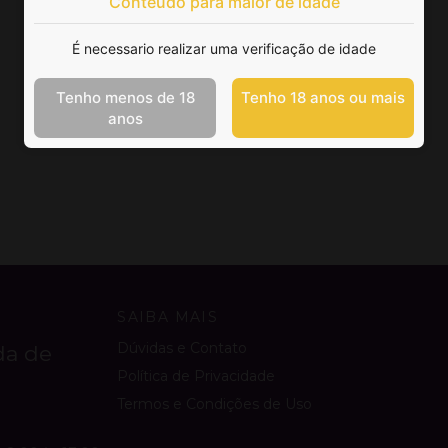
Conteúdo para maior de idade
É necessario realizar uma verificação de idade
Tenho menos de 18
Tenho 18 anos ou mais
anos
SAIBA MAIS
Dúvidas e Contato
da de
Política de Privacidade
Termos e Condições de Uso