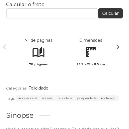
Calcular o frete
Calcular
Nº de páginas
Dimensões
78 páginas
13.9 x 21 x 0.5 cm
Preto 
Felicidade
Categorias:
Tags:
motivacional
sucesso
felicidade
prosperidade
motivação
Sinopse