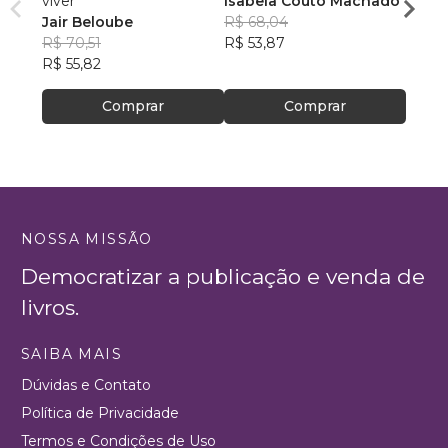
viver
Isabela Couto Machado
VIVE
Jair Beloube
R$ 68,04
JOSE
R$ 70,51
R$ 53,87
R$ 44
R$ 55,82
R$ 35
Comprar
Comprar
NOSSA MISSÃO
Democratizar a publicação e venda de
livros.
SAIBA MAIS
Dúvidas e Contato
Política de Privacidade
Termos e Condições de Uso