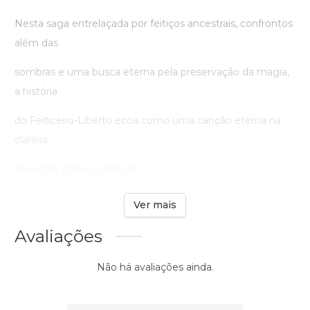
Nesta saga entrelaçada por feitiços ancestrais, confrontos
além das
sombras e uma busca eterna pela preservação da magia,
a história
do Feiticeiro-Liberto ecoa como uma canção eterna na
clareira
ancestral, onde os fios da ...
Ver mais
Avaliações
Não há avaliações ainda.