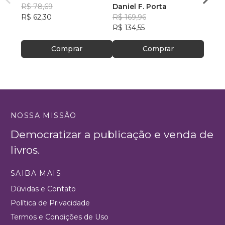
R$ 78,69
Rumo ao Desconhecido
Daniel F. Porta
R$ 79
R$ 62,30
R$ 169,96
R$ 63
R$ 134,55
Comprar
Comprar
NOSSA MISSÃO
Democratizar a publicação e venda de
livros.
SAIBA MAIS
Dúvidas e Contato
Política de Privacidade
Termos e Condições de Uso