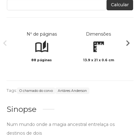
Calcular
Nº de páginas
Dimensões
88 páginas
13.9 x 21 x 0.6 cm
Preto 
Tags:
O chamado do corvo
Antáres Anderson
Sinopse
Num mundo onde a magia ancestral entrelaça os
destinos de dois