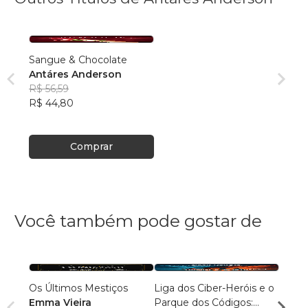
Sangue & Chocolate
Antáres Anderson
R$ 56,59
R$ 44,80
Comprar
Você também pode gostar de
Os Últimos Mestiços
Liga dos Ciber-Heróis e o
Agulh
Emma Vieira
Parque dos Códigos:
Escri