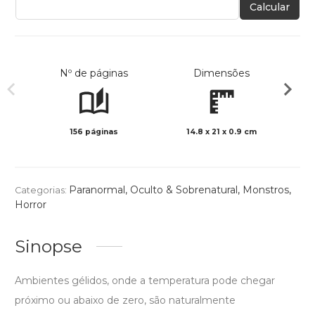
Calcular
Nº de páginas
Dimensões
156 páginas
14.8 x 21 x 0.9 cm
Preto 
Paranormal, Oculto & Sobrenatural
,
Monstros
,
Categorias:
Horror
Sinopse
Ambientes gélidos, onde a temperatura pode chegar
próximo ou abaixo de zero, são naturalmente