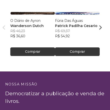
O Diário de Ayron
Fúria Das Águas
Futur
Wanderson Dutch
Patrick Padilha Cesario
Giova
R$ 46,23
R$ 69,37
R$ 59
R$ 36,60
R$ 54,92
R$ 47
Comprar
Comprar
NOSSA MISSÃO
Democratizar a publicação e venda de
livros.