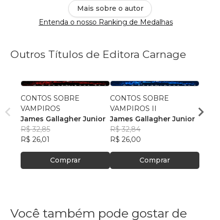
Mais sobre o autor
Entenda o nosso Ranking de Medalhas
Outros Títulos de Editora Carnage
CONTOS SOBRE
CONTOS SOBRE
O san
VAMPIROS
VAMPIROS II
Adria
James Gallagher Junior
James Gallagher Junior
R$ 43
R$ 32,85
R$ 32,84
R$ 34
R$ 26,01
R$ 26,00
Comprar
Comprar
Você também pode gostar de