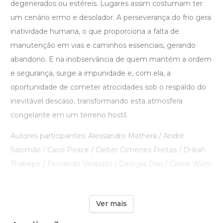
degenerados ou estéreis. Lugares assim costumam ter
um cenário ermo e desolador. A perseverança do frio gera
inatividade humana, o que proporciona a falta de
manutenção em vias e caminhos essenciais, gerando
abandono. E na inobservância de quem mantém a ordem
e segurança, surge a impunidade e, com ela, a
oportunidade de cometer atrocidades sob o respaldo do
inevitável descaso, transformando esta atmosfera
congelante em um terreno hostil.
Autores participantes: Alessandro Mathera / André
Salomão / Carol Peace / Cleber Gimenes Freitas / Drikah
Thabepe / Fernando Veraszto / Georgia Dias / Gisele Wom
...
Ver mais