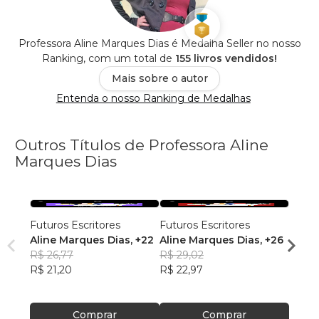
Professora Aline Marques Dias é Medalha Seller no nosso
Ranking, com um total de
155 livros vendidos!
Mais sobre o autor
Entenda o nosso Ranking de Medalhas
Outros Títulos de Professora Aline
Marques Dias
Futuros Escritores
Futuros Escritores
Futur
Aline Marques Dias
, +22
Aline Marques Dias
, +26
Ana J
R$ 26,77
R$ 29,02
Alme
R$ 29
R$ 21,20
R$ 22,97
R$ 23
Comprar
Comprar