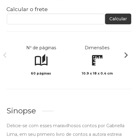
Calcular o frete
Calcular
Nº de páginas
Dimensões
60 páginas
10.9 x 18 x 0.4 cm
Preto 
Sinopse
Delicie-se com esses maravilhosos contos por Gabriella
Lima, em seu primeiro livro de contos a autora estreia