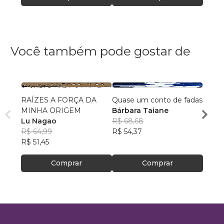
Você também pode gostar de
RAÍZES A FORÇA DA
Quase um conto de fadas
Para A
MINHA ORIGEM
Bárbara Taiane
Pauli
Lu Nagao
R$ 68,68
R$ 49
R$ 64,99
R$ 54,37
R$ 39
R$ 51,45
Comprar
Comprar