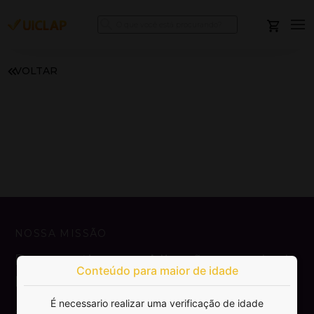
VOLTAR
NOSSA MISSÃO
Democratizar a publicação e venda de
Conteúdo para maior de idade
livros.
É necessario realizar uma verificação de idade
SAIBA MAIS