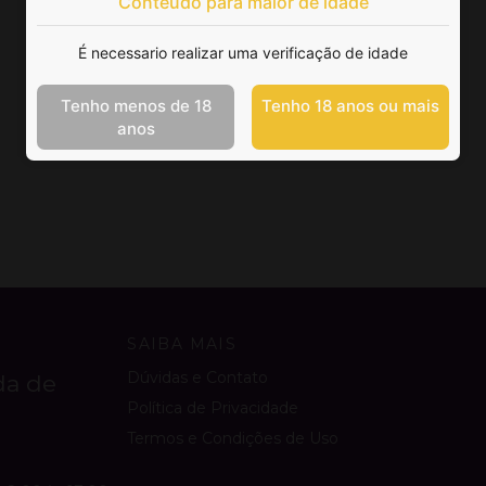
Conteúdo para maior de idade
É necessario realizar uma verificação de idade
Tenho menos de 18
Tenho 18 anos ou mais
anos
SAIBA MAIS
Dúvidas e Contato
da de
Política de Privacidade
Termos e Condições de Uso