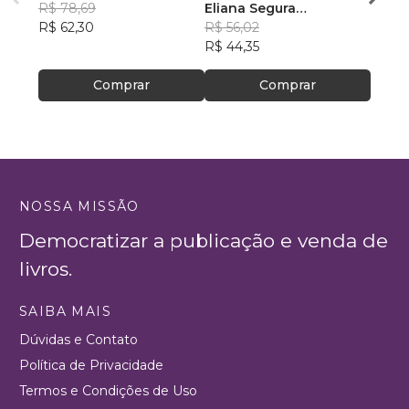
R$ 78,69
VOAR
Eliana Segura
Corre
R$ 43
R$ 62,30
Fernandes
R$ 56,02
R$ 34
R$ 44,35
Comprar
Comprar
NOSSA MISSÃO
Democratizar a publicação e venda de
livros.
SAIBA MAIS
Dúvidas e Contato
Política de Privacidade
Termos e Condições de Uso