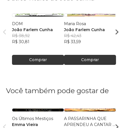
DOM
Maria Rosa
MINE
João Farlem Cunha
João Farlem Cunha
João
R$ 38,92
R$ 42,43
R$ 42
R$ 30,81
R$ 33,59
R$ 33
Comprar
Comprar
Você também pode gostar de
Os Últimos Mestiços
A PASSARINHA QUE
O Cava
Emma Vieira
APRENDEU A CANTAR E
Loren