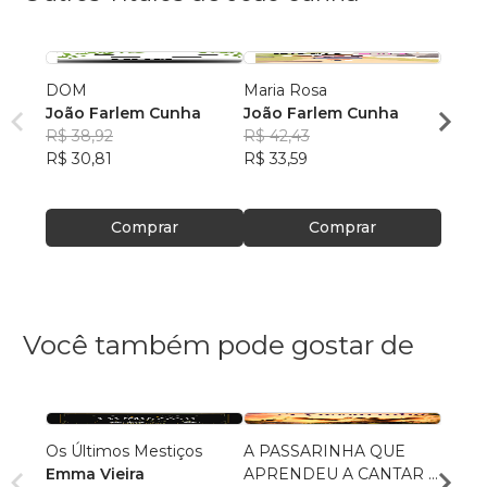
DOM
Maria Rosa
MINE
João Farlem Cunha
João Farlem Cunha
João
R$ 38,92
R$ 42,43
R$ 42
R$ 30,81
R$ 33,59
R$ 33
Comprar
Comprar
Você também pode gostar de
Os Últimos Mestiços
A PASSARINHA QUE
O Cava
Emma Vieira
APRENDEU A CANTAR E
Loren