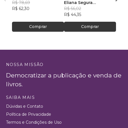
R$ 78,69
VOAR
Eliana Segura
Corre
R$ 43
R$ 62,30
Fernandes
R$ 56,02
R$ 34
R$ 44,35
Comprar
Comprar
NOSSA MISSÃO
Democratizar a publicação e venda de
livros.
SAIBA MAIS
Dúvidas e Contato
Política de Privacidade
Termos e Condições de Uso