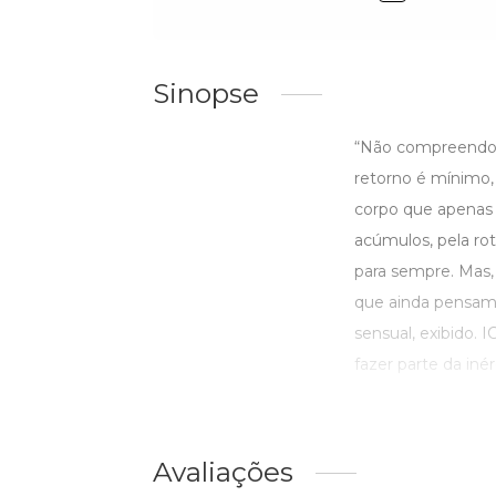
Sinopse
“Não compreendo m
retorno é mínimo,
corpo que apenas v
acúmulos, pela ro
para sempre. Mas, 
que ainda pensam p
sensual, exibido. 
fazer parte da inérc
Avaliações