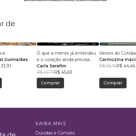
r de
ica
O que a mente já entendeu
Versos do Cotidi
l Guimarães
e o coração ainda precisa
Carmozina Ináci
 33,91
aceitar
Carla Serafim
Rodrigues
R$ 56,16
R$ 44,46
R$ 57,71
R$ 45,69
Comprar
Comprar
SAIBA MAIS
Dúvidas e Contato
da de