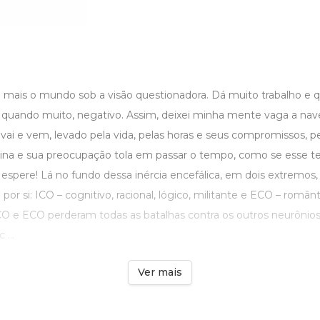
ais o mundo sob a visão questionadora. Dá muito trabalho e 
 quando muito, negativo. Assim, deixei minha mente vaga a na
ai e vem, levado pela vida, pelas horas e seus compromissos, pe
tina e sua preocupação tola em passar o tempo, como se esse te
espere! Lá no fundo dessa inércia encefálica, em dois extremos,
or si: ICO – cognitivo, racional, lógico, militante e ECO – românti
ICO e ECO perderam todas as batalhas contra os outros neurônio
 ...
Ver mais