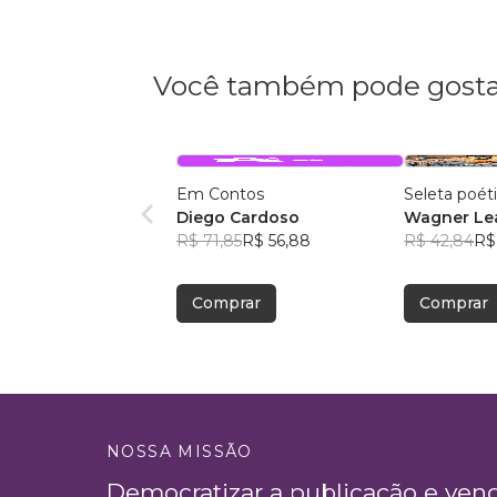
Você também pode gosta
Em Contos
Seleta poét
Diego Cardoso
Wagner Lea
R$ 71,85
R$ 56,88
R$ 42,84
R$
Comprar
Comprar
NOSSA MISSÃO
Democratizar a publicação e ven