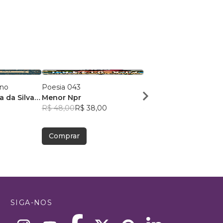
ano
Poesia 043
Dose Poética de Mun
a da Silva
Menor Npr
Victor Sousa Silva
R$ 48,00
R$ 38,00
R$ 49,41
R$ 39,12
Comprar
Comprar
SIGA-NOS