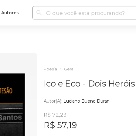
Autores
Poesia
Geral
Ico e Eco - Dois Heró
Autor(a):
Luciano Bueno Duran
R$ 72,23
R$ 57,19