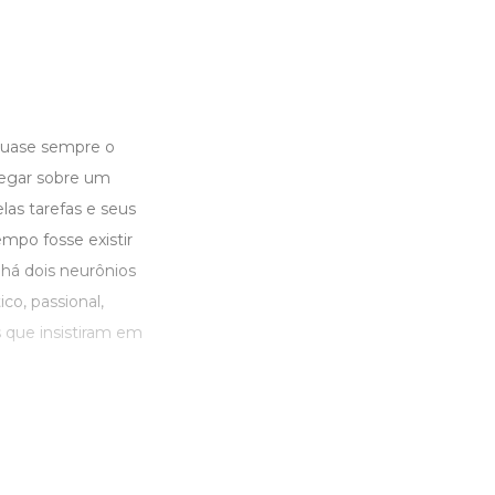
quase sempre o
vegar sobre um
las tarefas e seus
mpo fosse existir
 há dois neurônios
co, passional,
s que insistiram em