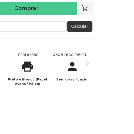
Comprar
Calcular
Impressão
Idade recomendada
Data de publicaç
Preto e Branco (Papel
Sem classificação
11/02/2024
Avena / Pólen)