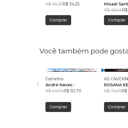
R$ 43,26
R$ 34,25
Misael San
R$ 48,64
R$
Comprar
Comprar
Você também pode gosta
Caminho
AS CAVERN
André Naves.:
ROSANA K
R$ 64,04
R$ 50,70
R$ 74,69
R$ 
Comprar
Comprar