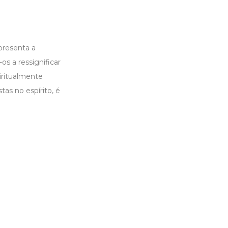
presenta a
s a ressignificar
iritualmente
tas no espírito, é