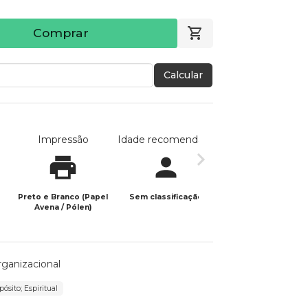
Comprar
Calcular
Impressão
Idade recomendada
Data de publicaç
Preto e Branco (Papel
Sem classificação
11/02/2024
Avena / Pólen)
anizacional
ósito; Espiritual