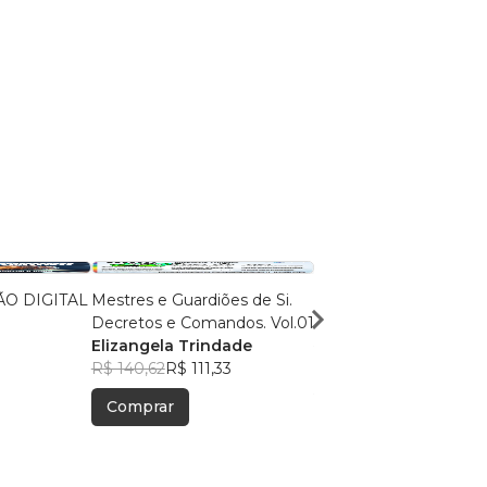
O DIGITAL
Mestres e Guardiões de Si.
O cemitério das Orquí
Decretos e Comandos. Vol.01
Tiago Pinheiro
Elizangela Trindade
R$ 63,03
R$ 49,90
R$ 140,62
R$ 111,33
Comprar
Comprar