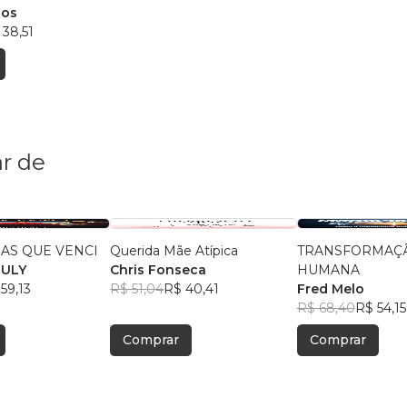
tos
 38,51
r de
AS QUE VENCI
Querida Mãe Atípica
TRANSFORMAÇÃ
EULY
Chris Fonseca
HUMANA
59,13
R$ 51,04
R$ 40,41
Fred Melo
R$ 68,40
R$ 54,15
Comprar
Comprar