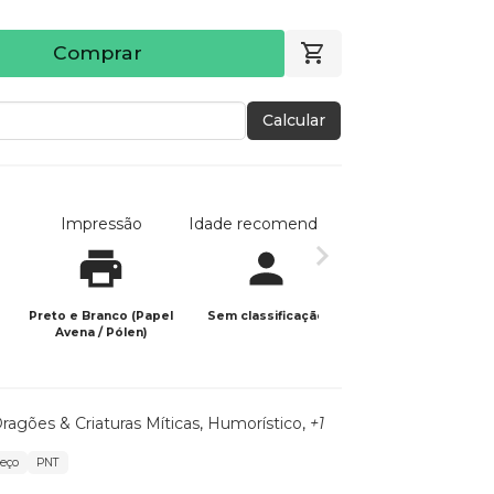
Comprar
Calcular
Impressão
Idade recomendada
Data de publicaç
Preto e Branco (Papel
Sem classificação
10/02/2024
Avena / Pólen)
ragões & Criaturas Míticas
,
Humorístico
,
+1
eço
PNT