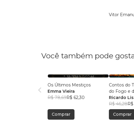
Vitor Emanu
Você também pode gosta
Os Últimos Mestiços
Contos do Tempo e da Terra,
Emma Vieira
R$ 78,69
R$ 62,30
Ricardo Li
R$ 46,28
R$
Comprar
Comprar