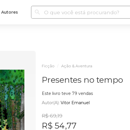
Autores
Ficção
Ação & Aventura
Presentes no tempo
Este livro teve 79 vendas
Autor(a):
Vitor Emanuel
R$ 69,19
R$ 54,77