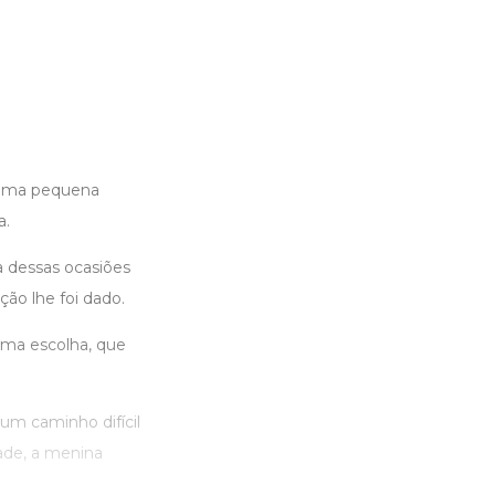
 uma pequena
a.
 dessas ocasiões
ão lhe foi dado.
uma escolha, que
um caminho difícil
ade, a menina