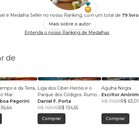
el é Medalha Seller no nosso Ranking, com um total de
79 livr
Mais sobre o autor
Entenda o nosso Ranking de Medalhas
r de
Liga dos Ciber-Heróis e o
Agulha Negra
do Fogo e do Mar
Parque dos Códigos: Rumo
Escritor Anôni
sboa Pegorini
ao Desconhecido
Daniel F. Porta
R$ 79,59
R$ 63,01
 36,64
R$ 169,96
R$ 134,55
Comprar
Comprar