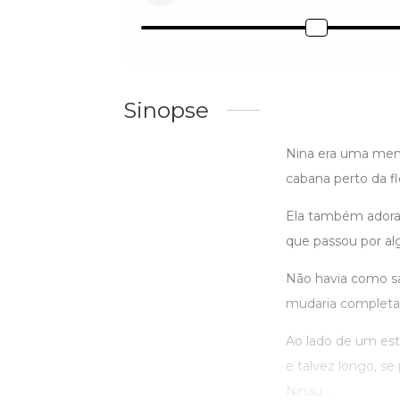
Sinopse
Nina era uma men
cabana perto da f
Ela também adorav
que passou por al
Não havia como sab
mudaria completa
Ao lado de um est
e talvez longo, s
Ninau ...