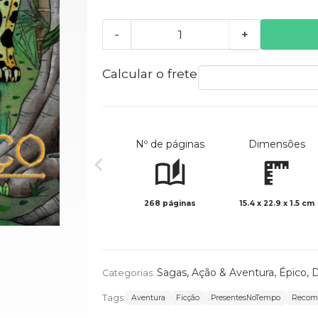
-
+
Calcular o frete
Nº de páginas
Dimensões
268 páginas
15.4 x 22.9 x 1.5 cm
Sagas
,
Ação & Aventura
,
Épico
,
D
Categorias:
Tags:
Aventura
Ficção
PresentesNoTempo
Recom