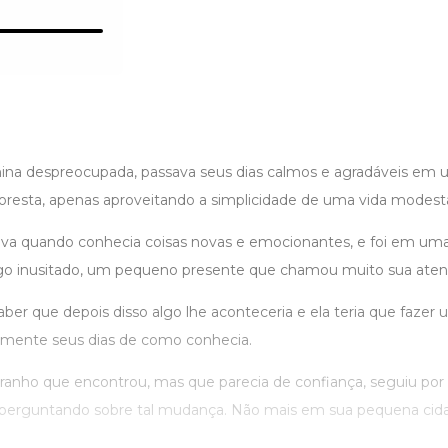
ina despreocupada, passava seus dias calmos e agradáveis em
loresta, apenas aproveitando a simplicidade de uma vida modest
a quando conhecia coisas novas e emocionantes, e foi em uma
go inusitado, um pequeno presente que chamou muito sua atenç
er que depois disso algo lhe aconteceria e ela teria que fazer 
mente seus dias de como conhecia.
ranho que encontrou, mas que parecia de confiança, seguiu por 
e perguntando sobre tal mudança. Não mais em sua pequena cid