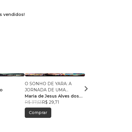
os vendidos!
O SONHO DE YARA: A
O Armário Onde Guard
mo
JORNADA DE UMA
Minhas Partes Quebra
MENINA INDÍGENA
Maria de Jesus Alves dos
Vitor Lançoni
Santos
R$ 37,53
R$ 29,71
R$ 82,10
R$ 65,00
Comprar
Comprar