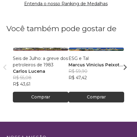
Entenda o nosso Ranking de Medalhas
Você também pode gostar de
Seis de Julho: a greve dos
ESG e Tal
Tempo
petroleiros de 1983
Marcus Vinicius Peixoto
Beny 
Carlos Lucena
da Silva
R$ 59,90
R$ 72
R$ 55,08
R$ 47,42
R$ 57
R$ 43,61
Comprar
Comprar