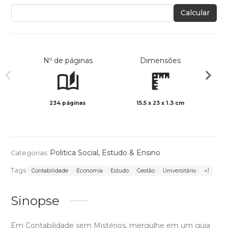
Calcular
Nº de páginas
Dimensões
234 páginas
15.5 x 23 x 1.3 cm
Preto 
Politica Social
,
Estudo & Ensino
Categorias:
Tags:
Contabilidade
Economia
Estudo
Gestão
Universitário
+1
Sinopse
Em Contabilidade sem Mistérios, mergulhe em um guia