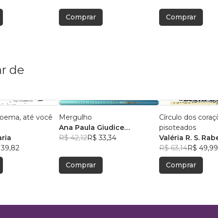
Comprar
Comprar
r de
poema, até você
Mergulho
Círculo dos coraç
Ana Paula Giudice
pisoteados
ria
Anastacio
R$ 42,12
R$ 33,34
Valéria R. S. Rab
 39,82
R$ 63,14
R$ 49,99
Comprar
Comprar