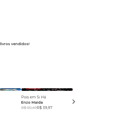
livros vendidos!
Pois em Si Há
Crônicas Sobre a Vida
Enzo Maida
Tanto Quanto Fantasi
R$ 50,49
R$ 39,97
Victor Augusto de Li