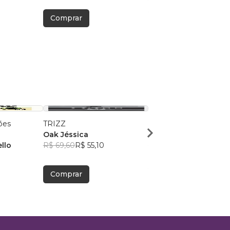
R$ 54,37
R$ 43,04
Comprar
Comprar
ões
TRIZZ
Amor por Toda Vida
Oak Jéssica
Jucelio Gomes Mesqu
ello
R$ 69,60
R$ 55,10
R$ 45,76
R$ 36,23
Comprar
Comprar