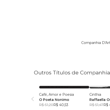
Companhia D'Art
Outros Títulos de Companhia
Café, Amor e Poesia
Cinthia
O Poeta Nonimo
Raffaella O
R$ 51,20
R$ 40,53
R$ 51,47
R$ 