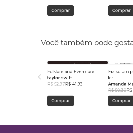
Comprar
Comprar
Você também pode gosta
Folklore and Evermore
Era só um 
taylor swift
ler.
R$ 52,97
R$ 41,93
Amanda Ma
R$ 50,30
R$
Comprar
Comprar