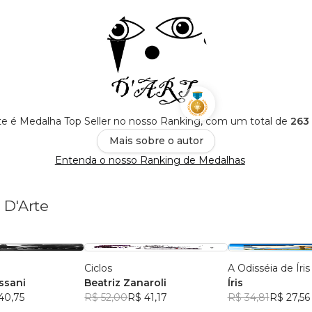
e é Medalha Top Seller no nosso Ranking, com um total de
263 
Mais sobre o autor
Entenda o nosso Ranking de Medalhas
 D'Arte
Ciclos
A Odisséia de Íris
ssani
Beatriz Zanaroli
Íris
40,75
R$ 52,00
R$ 41,17
R$ 34,81
R$ 27,56