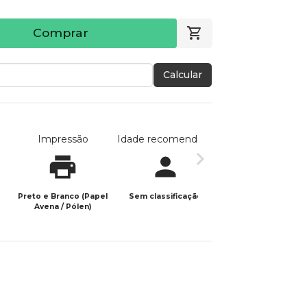
Comprar
Calcular
Impressão
Idade recomendada
Data de publicaç
Preto e Branco (Papel
Sem classificação
07/02/2024
Avena / Pólen)