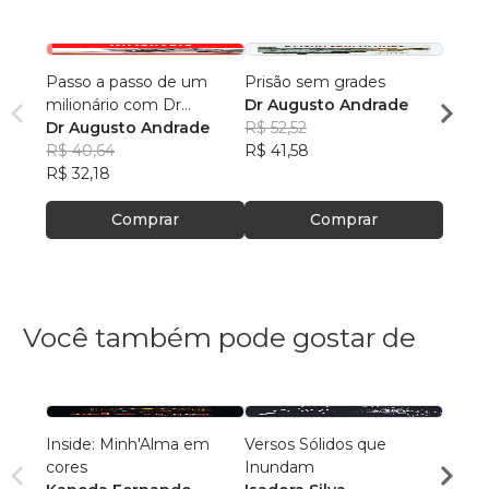
Passo a passo de um
Prisão sem grades
Carát
milionário com Dr
Dr Augusto Andrade
Augu
Augusto Andrade
Dr Augusto Andrade
R$ 52,52
R$ 54
R$ 40,64
R$ 41,58
R$ 43
R$ 32,18
Comprar
Comprar
Você também pode gostar de
Inside: Minh'Alma em
Versos Sólidos que
Cafez
cores
Inundam
Gabri