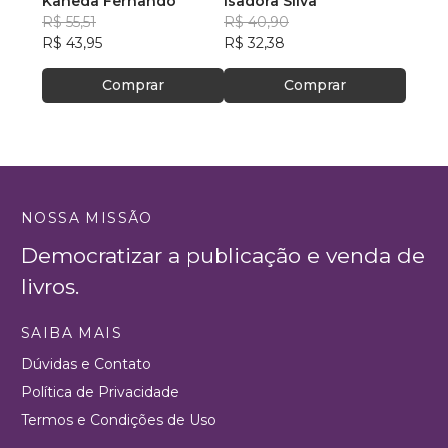
Kaneda Fernando
Isadora Silva
R$ 72
R$ 55,51
R$ 40,90
R$ 57
R$ 43,95
R$ 32,38
Comprar
Comprar
NOSSA MISSÃO
Democratizar a publicação e venda de
livros.
SAIBA MAIS
Dúvidas e Contato
Política de Privacidade
Termos e Condições de Uso