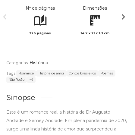
Nº de páginas
Dimensões
226 páginas
14.7 x 21 x 1.3 cm
Preto 
Histórico
Categorias:
Tags:
Romance
História de amor
Contos brasileiros
Poemas
Não ficção
+4
Sinopse
Este é um romance real, a história de Dr Augusto
Andrade e Semey Andrade. Em plena pandemia de 2020,
surge uma linda história de amor que surpreendeu a