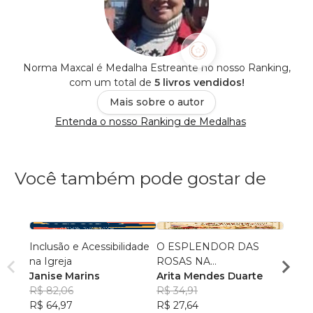
Norma Maxcal é Medalha Estreante no nosso Ranking,
com um total de
5 livros vendidos!
Mais sobre o autor
Entenda o nosso Ranking de Medalhas
Você também pode gostar de
Inclusão e Acessibilidade
O ESPLENDOR DAS
TDAH
na Igreja
ROSAS NA
DO D
Janise Marins
ALFABETIZAÇÃO
Arita Mendes Duarte
ATEN
Ana P
R$ 82,06
R$ 34,91
R$ 59
R$ 64,97
R$ 27,64
R$ 46