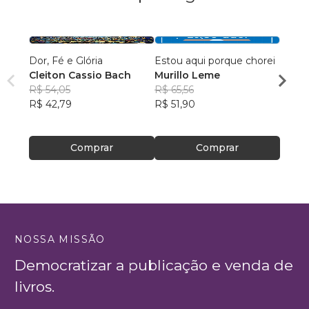
Dor, Fé e Glória
Estou aqui porque chorei
Ensaio
Cleiton Cassio Bach
Murillo Leme
Reill
R$ 54,05
R$ 65,56
Algod
R$ 42
R$ 42,79
R$ 51,90
R$ 33
Comprar
Comprar
NOSSA MISSÃO
Democratizar a publicação e venda de
livros.