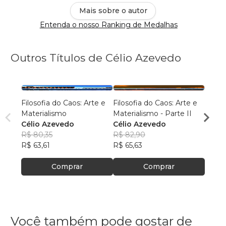
Mais sobre o autor
Entenda o nosso Ranking de Medalhas
Outros Títulos de Célio Azevedo
Filosofia do Caos: Arte e
Filosofia do Caos: Arte e
Mundo
Materialismo
Materialismo - Parte II
Célio
Célio Azevedo
Célio Azevedo
R$ 63
R$ 80,35
R$ 82,90
R$ 50
R$ 63,61
R$ 65,63
Comprar
Comprar
Você também pode gostar de