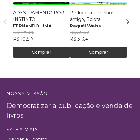
ADESTRAMENTO POR
Pedro e seu melhor
A Mat
INSTINTO
amigo, Bolota
Isabe
FERNANDO LIMA
Raquèl Weiss
Neve
R$ 62
R$ 129,06
R$ 39,97
R$ 49
R$ 102,17
R$ 31,64
Comprar
Comprar
NOSSA MISSÃO
Democratizar a publicação e venda de
livros.
SAIBA MAIS
Dúvidas e Contato