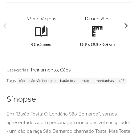
Nº de páginas
Dimensões
62 páginas
13.8 x 20.9 x 0.4 cm
Preto 
Treinamento
,
Cães
Categorias:
Tags:
cão
cão são bernado
barão tosta
suiça
montanhas
+27
Sinopse
Em “Barão Tosta: O Lendário São Bernardo”, somos
apresentados a um personagem inesquecível e inspirador
- um cão da raça São Bernardo chamado Tosta. Mas Tosta