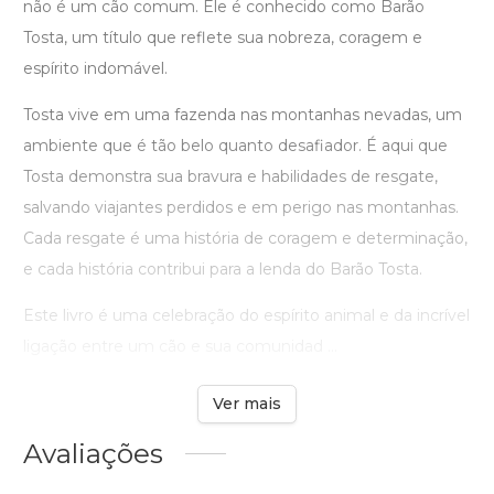
não é um cão comum. Ele é conhecido como Barão
Tosta, um título que reflete sua nobreza, coragem e
espírito indomável.
Tosta vive em uma fazenda nas montanhas nevadas, um
ambiente que é tão belo quanto desafiador. É aqui que
Tosta demonstra sua bravura e habilidades de resgate,
salvando viajantes perdidos e em perigo nas montanhas.
Cada resgate é uma história de coragem e determinação,
e cada história contribui para a lenda do Barão Tosta.
Este livro é uma celebração do espírito animal e da incrível
ligação entre um cão e sua comunidad ...
Ver mais
Avaliações