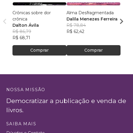
Crônicas sobre dor
Alma Desfragmentada
FORÇ
crônica
Dalila Menezes Ferreira
Antôn
Dalton Ávila
R$ 78,84
R$ 51
R$ 86,79
R$ 62,42
R$ 40
R$ 68,71
Comprar
Comprar
NOSSA MISSÃO
Democratizar a publicação e venda de
livros.
SAIBA MAIS