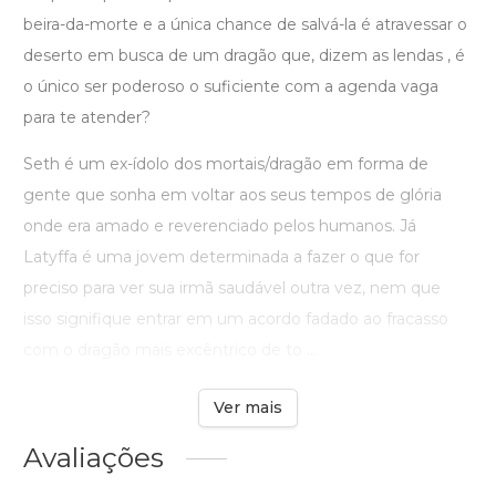
beira-da-morte e a única chance de salvá-la é atravessar o
deserto em busca de um dragão que, dizem as lendas , é
o único ser poderoso o suficiente com a agenda vaga
para te atender?
Seth é um ex-ídolo dos mortais/dragão em forma de
gente que sonha em voltar aos seus tempos de glória
onde era amado e reverenciado pelos humanos. Já
Latyffa é uma jovem determinada a fazer o que for
preciso para ver sua irmã saudável outra vez, nem que
isso signifique entrar em um acordo fadado ao fracasso
com o dragão mais excêntrico de to ...
Ver mais
Avaliações