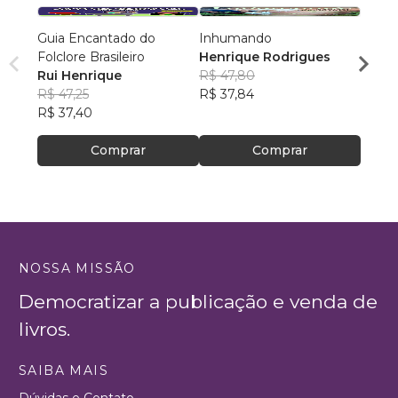
Guia Encantado do
Inhumando
Rio, C
Folclore Brasileiro
Henrique Rodrigues
Matem
Rui Henrique
R$ 47,80
Pauly
R$ 47,25
R$ 37,84
R$ 38
R$ 37,40
R$ 30
Comprar
Comprar
NOSSA MISSÃO
Democratizar a publicação e venda de
livros.
SAIBA MAIS