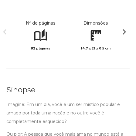
Nº de páginas
Dimensões
82 páginas
14.7 x 21 x 0.5 cm
Preto 
Sinopse
Imagine: Em um dia, você é um ser místico popular e
amado por toda uma nação e no outro você é
completamente esquecido?
Ou pior: A pessoa que você mais ama no mundo está a